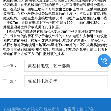
或道路边,也可采用电缆直埋敷设.埋地敷设的电缆宜采用有外护层的
铠装电缆。在无机械损伤可能的场所，也可采用无铠装塑料护套电
缆。在流沙层、回填土地带等可能发生位移的土壤中，应采用钢丝铠
装电缆。在有化学腐蚀或杂散电流腐蚀的土壤中，不得采用直接埋地
敷设电缆。电缆在室外直接埋地敷设时，电缆外皮至地面的深度不应
小于0.7m，并应在电缆上下分别均匀铺设100mm厚的细砂或软土，
并覆盖混凝土保护板或类似的保护层。
计算机屏蔽电缆通过有振动和承受压力的下列各地段应穿导管保
护，保护管的内径不应小于电缆外径的1. 5倍.电缆引入和引出建筑物
和构筑物的基础、楼板和穿过墙体等处;电缆通过道路和可能受到机
械损伤等地段;电缆引出地面2m至地下0.2m处的一段和人容易接触使
电缆可能受到机械损伤的地方。埋地敷设的电缆严禁平行敷设于地下
管道的正上方或下方.的性能,过硬的技术.
上一篇：
氟塑料电缆工艺三部曲
下一篇：
氟塑料电缆分类
安徽康荣电气有限公司 版权所有
备案号：皖ICP备