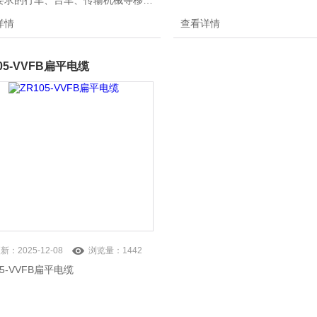
要求的行车、台车、传输机械等移动
和电器用动力传输线及控制、照明、
详情
查看详情
线路，本产品广泛应用于冶金、电
化工、船舶、港口等行业。
05-VVFB扁平电缆
更新：
2025-12-08
浏览量：
1442
05-VVFB扁平电缆