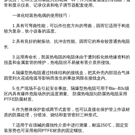
常和显示仪表、记录仪表和电子调节器配套使用。
一体化铠装热电偶的使用技巧：
1.具有可弯曲性能，可以作任愈方向的弯曲，因而它适用于构造
较为复杂，狄小设备的温度。
2.具有良好的耐振动、抗冲击性能。因而它的寿命较普通热电阻
长.
3.运用寿命长，凯装热电阻的电阻体由于遭到权化铁绝缘资料的
扭盖和金属套管的维护，热电阻丝不易被有害介质所侵蚀。
4.隔爆型热电阻通过特殊结构的接线盒，把其外壳内部混合气体
因受到火花或电弧等影响而发生的事故局限在接线盒内。
5.生产现场不会引起安全事故。隔爆型热电阻可用于Bla--B3c级
区内具有爆炸危险场所的温度测量。 防腐热电阻5)防腐热电阻采用
PTFE防腐材质。
6.作为整体保护套或两节式套管，也可以直接在保护管上作该材
质的防腐处理，分喷涂、烧结和套管密封三种形式。
7.适用于在强碱的腐蚀性介质中进行测量，耐温250℃，固定安
装形势也可采用相同PTFE材质的固定螺纹。