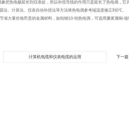
就象把热电极延长到仪表处，所以补偿导线的作用只是延长了热电偶，它
温器法、计算法、仪表自动补偿法等方法将热电偶参考端温度修正到0℃。
可节省大量价格昂贵的金属材料，如铂铑10-铂热电偶，可选用廉家属铜-
：
计算机电缆和仪表电缆的运用
下一篇