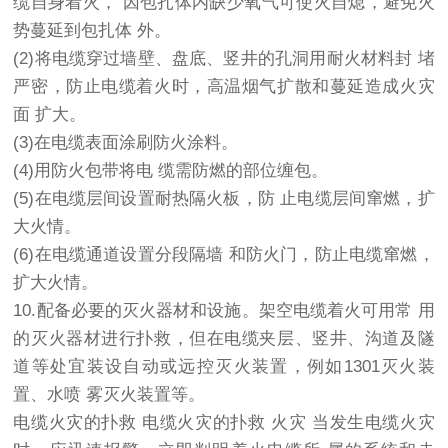
缆自身着火， 因包扎体内缺少氧气可使火自熄，避免火
势蔓延到包扎体 外。
(2)将电缆穿过墙壁、盘底、竖井的孔洞用耐火材料封 堵
严密，防止电缆着火时，高温烟气扩散和蔓延造成火灾
面 扩大。
(3)在电缆表面涂刷防火涂料。
(4)用防火包带将电 缆需防燃的部位缠包。
(5)在电缆层间设置耐热隔火板，防 止电缆层间窜燃，扩
大火情。
(6)在电缆通道设置分段隔墙 和防火门，防止电缆窜燃，
扩大火情。
10.配备必要的灭火器材和设施。架空电缆着火可用常 用
的灭火器材进行扑救，但在电缆夹层、竖井、沟道及隧
道等处宜装设自动或远控灭火装置，例如1301灭火装
置、水喷 雾灭火装置等。
电缆火灾的扑救 电缆火灾的扑救 火灾 当发生电缆火灾