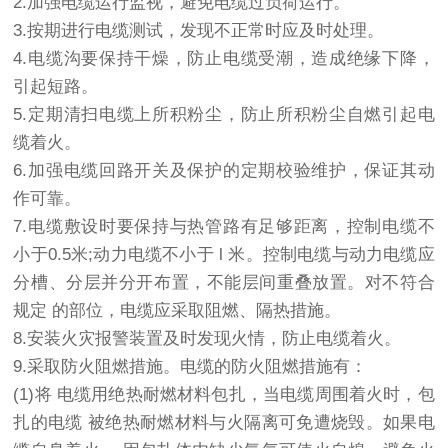
2.加强电缆运行监视，避免电缆过负荷运行。
3.按期进行电缆测试，发现不正常时应及时处理。
4.电缆沟要保持干燥，防止电缆受潮，造成绝缘下降，
引起短路。
5.定期清扫电缆上所积粉尘，防止所积粉尘自燃引起电
缆着火。
6.加强电缆回路开关及保护的定期校验维护，保证其动
作可靠。
7.电缆敷设时要保持与热管路有足够距离，控制电缆不
小于0.5米;动力电缆不小于 l 米。控制电缆与动力电缆应
分槽、分层并分开布置，不能层间重叠放置。对不符合
规定 的部位，电缆应采取阻燃、隔热措施。
8.安装火灾报警装置及时发现火情，防止电缆着火。
9.采取防火阻燃措施。电缆的防火阻燃措施有：
(1)将 电缆用绝热耐燃材料包扎，当电缆周围着火时，包
扎的电缆 被绝热耐燃材料与火隔离可免遭烧毁。如果电