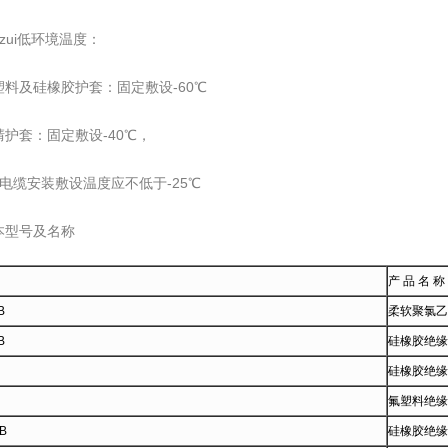
ui低环境温度：
及硅橡胶护套：固定敷设-60℃
套：固定敷设-40℃，
缆安装敷设温度应不低于-25℃
本型号及名称
产 品 名 称
B
柔软聚氯乙
B
硅橡胶绝缘
硅橡胶绝缘
氟塑料绝缘
B
硅橡胶绝缘