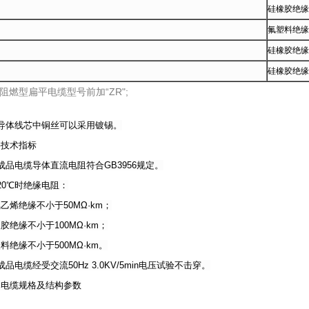
硅橡胶绝缘
氟塑料绝缘
硅橡胶绝缘
硅橡胶绝缘
阻燃型扁平电缆型号前加“ZR";
体线芯中铜丝可以采用镀锡。
要技术指标
电缆导体直流电阻符合GB3956规定。
0℃时绝缘电阻：
绝缘不小于50MΩ·km；
缘不小于100MΩ·km；
缘不小于500MΩ·km。
电缆经受交流50Hz 3.0KV/5min电压试验不击穿。
本电缆规格及结构参数