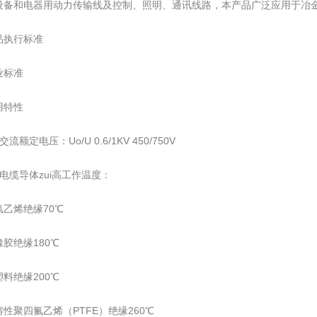
设备和电器用动力传输线及控制、照明、通讯线路，本产品广泛应用于冶
品执行标准
标准
用特性
定电压：Uo/U 0.6/1KV 450/750V
缆导体zui高工作温度：
烯绝缘70℃
绝缘180℃
绝缘200℃
聚四氟乙烯（PTFE）绝缘260℃