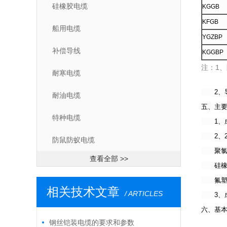
硅橡胶电缆
KGGB
KFGB
船用电缆
YGZBP
补偿导线
KGGBP
注：1、
耐寒电缆
2、导
耐油电缆
五、主
特种电缆
1、成品
2、2
防鼠防蚁电缆
聚氯乙烯
查看全部 >>
硅橡胶绝
氟塑料绝
相关技术文章
/ ARTICLES
3、成品
六、基
钢丝铠装电缆的要求和参数