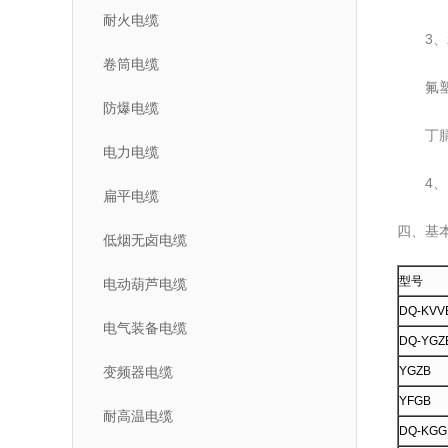
耐火电缆
3、z
卷筒电缆
氟塑料
防爆电缆
丁腈护
电力电缆
4、电
扁平电缆
四、基
低烟无卤电缆
型号
电动葫芦电缆
DQ-KVV
电气装备电缆
DQ-YGZ
变频器电缆
YGZB
YFGB
耐高温电缆
DQ-KGG