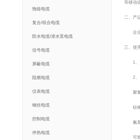
等移动
拖链电缆
二、产
复合/组合电缆
企业
防水电缆/潜水泵电缆
三、使
信号电缆
1、交流额
屏蔽电缆
2、电
阻燃电缆
仪表电缆
聚氯乙
钢丝电缆
硅橡胶
控制电缆
氟塑料
伴热电缆
可熔性