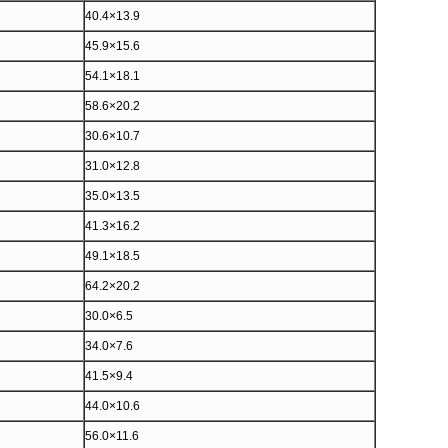
40.4×13.9
45.9×15.6
54.1×18.1
58.6×20.2
30.6×10.7
31.0×12.8
35.0×13.5
41.3×16.2
49.1×18.5
64.2×20.2
30.0×6.5
34.0×7.6
41.5×9.4
44.0×10.6
56.0×11.6