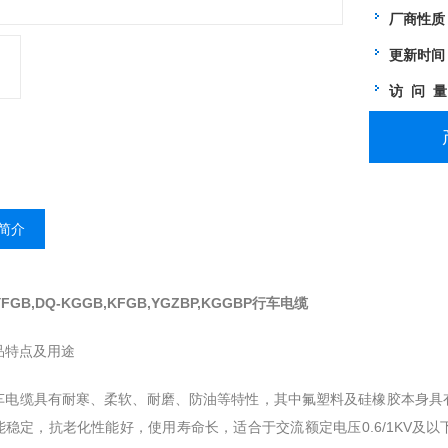
厂商性质
更新时间
访 问 
简介
YFGB,DQ-KGGB,KFGB,YGZBP,KGGBP行车电缆
品特点及用途
缆具有耐寒、柔软、耐磨、防油等特性，其中氟塑料及硅橡胶本身具有
能稳定，抗老化性能好，使用寿命长，适合于交流额定电压0.6/1KV及