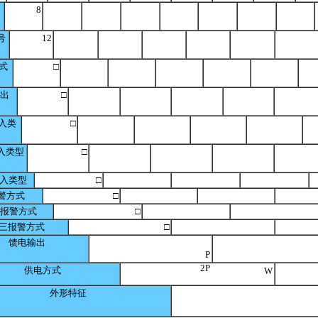
8
号
12
式
□
输出
□
入类
□
入类型
□
入类型
□
警方式
□
二报警方式
□
三报警方式
□
馈电输出
P
2P
供电方式
W
外形特征