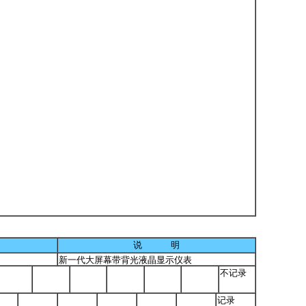
说 明
□
新一代大屏幕带背光液晶显示仪表
不记录
记录