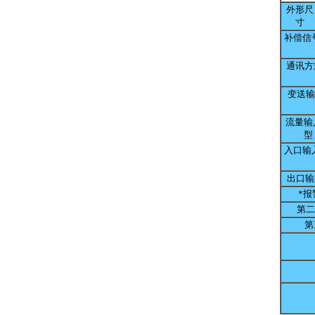
外形尺
寸
补偿信
通讯方
变送
流量输
型
入口输
出口输
*报
第
第