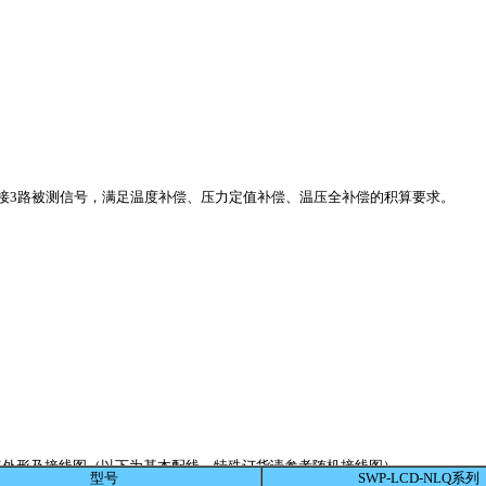
接3路被测信号，满足温度补偿、压力定值补偿、温压全补偿的积算要求。
表外形及接线图（以下为基本配线，特殊订货请参考随机接线图）
型号
SWP-LCD-NLQ系列