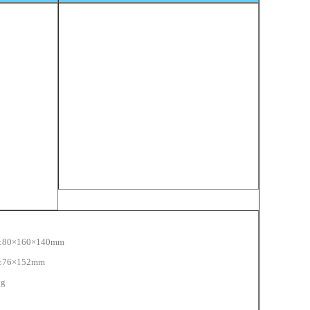
0×160×140mm
76×152mm
g