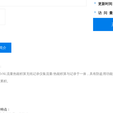
更新时间
访 问 
简介
:
LCD-NL流量热能积算无纸记录仪集流量/热能积算与记录于一体，具有防盗用
量累积。
表特点：