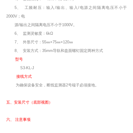
5、
工频耐压：输入
/输出、输入/电源之间隔离电压不小于
2000V；电
源/输出之间隔离电压不小于1000V。
6、
监测灵敏度：
6kΩ
7、
外形尺寸：
55㎜×75㎜×120㎜
8、
安装方式：
35mm导轨和盘面螺钉固定两种方式
三、
型号
S3-KL-J
四、
接线方式
为确保设备安全，断线监测器
2号端子必须接地。
五、
安装尺寸（底部视图）
六、
注意事项