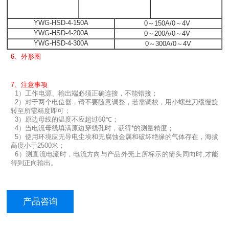
YWG-HSD-4-150A
0～150A/0～4V
YWG-HSD-4-200A
0～200A/0～4V
YWG-HSD-4-300A
0～300A/0～4V
6、外形图
7、注意事项
1）工作电源、输出端必须正确连接，不能错接；
2）对于两个电位器，请不要随意调整，若需调校，用小螺丝刀缓慢旋
转至所需精度即可；
3）原边母线的温度不应超过60
℃；
4）当电流母线填满原边穿线孔时，获得*的测量精度；
5）
使用环境应无导电尘埃和无腐蚀金属和破坏绝缘的气体存在，海拔
高度
小于
2500米；
6）测直流电流时，电流方向与产品外壳上所标示的箭头同向时,才能
得到正向输出。
产品咨询