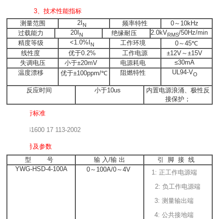
3、
技术性能指标
2I
测量范围
频率特性
0～10kHz
N
20I
2.0kV
/50Hz/min
过载能力
绝缘耐压
N
RMS
<1.0%I
精度等级
工作环境
0～45
℃
N
线性度
优于
0.2%
工作电源
±
12V～
±
15V
≤
30mA
失调电压
小于
±
20
mV
电源耗电
UL94-V
温度漂移
阻燃特性
优于
±
100
ppm/
℃
O
反应时间
小于
10us
内置电源浪涌、极性反
接保护；
4、
执行标准
QB/441600 17
113-2002
5、型号及参数
型
号
输 入
/输 出
引
脚
接
线
YWG-HSD-4-100A
0～100A/0～4V
1: 正工作电源端
2: 负工作电源端
3: 测量输出端
4: 公共接地端