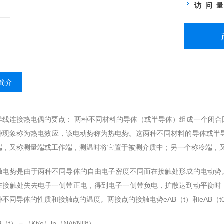
访 问 
简介
线连接热电偶的要点： 两种不同材料的导体（或半导体）组成一个闭合回
种现象称为热电效应，该电动势称为热电势。这两种不同材料的导体或半
端，又称测量端或工作端，测温时将它置于被测介质中；另一个称冷端，
势是由于两种不同导体的自由电子密度不同而在接触处形成的电动势。
在接触处失去电子一侧带正电，得到电子一侧带负电，扩散达到动平衡时
不同导体的性质和接触点的温度。两接点的接触电势eAB（t）和eAB（t
）＝（Kt/e）ln（NAt/NBt）