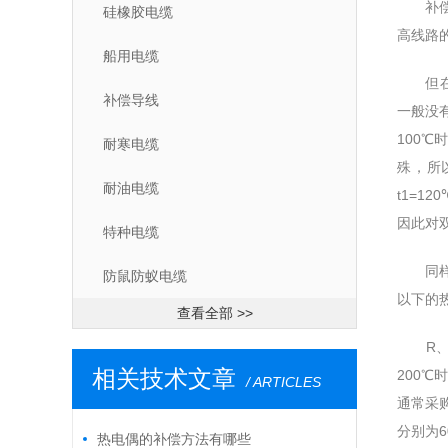
补偿导
硅橡胶电缆
高线路
船用电缆
但在常
补偿导线
一般没
100℃
耐寒电缆
殊，所
耐油电缆
t1=1
因此对
特种电缆
同样的
防鼠防蚁电缆
以下的
查看全部 >>
R、S分
相关技术文章
200℃
/ ARTICLES
通常采
分别为6
热电偶的补偿方法有哪些