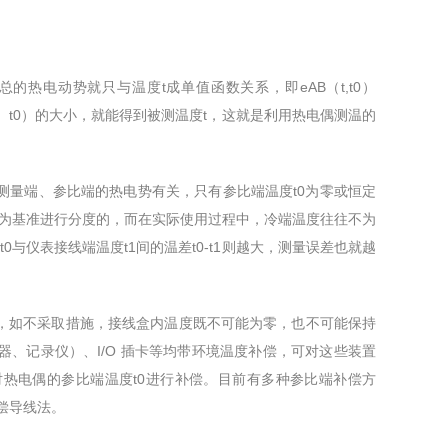
的热电动势就只与温度t成单值函数关系，即eAB（t,t0）
t， t0）的大小，就能得到被测温度t，这就是利用热电偶测温的
量端、参比端的热电势有关，只有参比端温度t0为零或恒定
作为基准进行分度的，而在实际使用过程中，冷端温度往往不为
与仪表接线端温度t1间的温差t0-t1则越大，测量误差也就越
如不采取措施，接线盒内温度既不可能为零，也不可能保持
、记录仪）、I/O 插卡等均带环境温度补偿，可对这些装置
对热电偶的参比端温度t0进行补偿。目前有多种参比端补偿方
偿导线法。