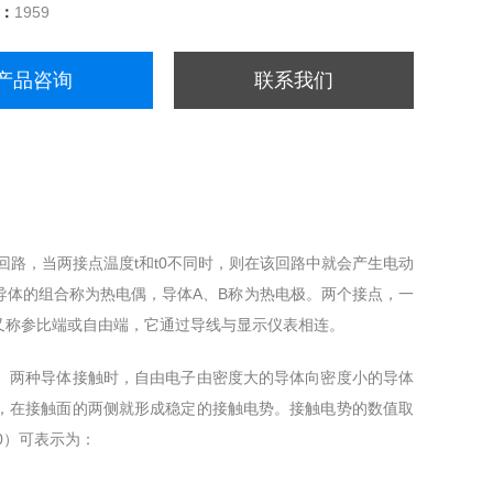
量：
1959
产品咨询
联系我们
路，当两接点温度t和t0不同时，则在该回路中就会产生电动
导体的组合称为热电偶，导体A、B称为热电极。两个接点，一
又称参比端或自由端，它通过导线与显示仪表相连。
两种导体接触时，自由电子由密度大的导体向密度小的导体
，在接触面的两侧就形成稳定的接触电势。接触电势的数值取
0）可表示为：