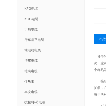
KFG电缆
KGG电缆
丁晴电缆
产品
行车扁平电缆
核电站电缆
补偿导
行车电缆
势，这
个称热
铠装电缆
接触电
伴热带
扩散，
本安电缆
决于两种
抗拉/承荷电缆
eAB（t