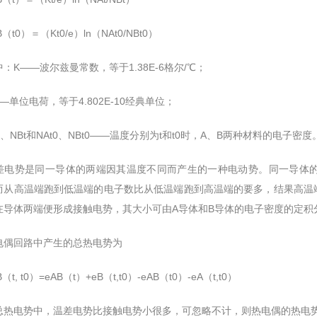
0）＝（Kt0/e）ln（NAt0/NBt0）
——波尔兹曼常数，等于1.38E-6格尔/℃；
位电荷，等于4.802E-10经典单位；
NBt和NAt0、NBt0——温度分别为t和t0时，A、B两种材料的电子密度
势是同一导体的两端因其温度不同而产生的一种电动势。同一导体的
而从高温端跑到低温端的电子数比从低温端跑到高温端的要多，结果高温
在导体两端便形成接触电势，其大小可由A导体和B导体的电子密度的定积
回路中产生的总热电势为
, t0）=eAB（t）+eB（t,t0）-eAB（t0）-eA（t,t0）
电势中，温差电势比接触电势小很多，可忽略不计，则热电偶的热电