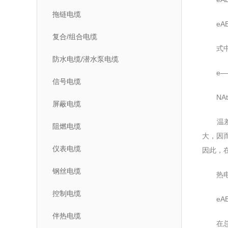
拖链电缆
eAB（t
复合/组合电缆
式中：K
防水电缆/潜水泵电缆
e——单
信号电缆
NAt、
屏蔽电缆
温差电
阻燃电缆
大，因
仪表电缆
因此，
钢丝电缆
热电偶
控制电缆
eAB（t
伴热电缆
在总热