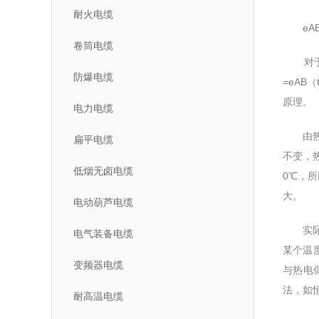
耐火电缆
eAB（t
卷筒电缆
对于已
防爆电缆
=eAB
原理。
电力电缆
由热电
扁平电缆
不变，
低烟无卤电缆
0℃，
大。
电动葫芦电缆
实际应
电气装备电缆
某个温
变频器电缆
与热电
法，如
耐高温电缆