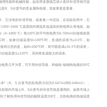
理性能和机械性能，如采用多股线芯或小直径补偿导线可提
是R、S分度号的贵金属热电偶，其效果更是显著。
外，它没有的补偿导线，或者换一句话说，在实际应用中，它
300~1600 ℃温度段的测温其低温段的热电势出奇地低，如
内（0~1800 ℃）每100℃的平均热电势为0.700mV比较相差悬
时，如参比端温度t0=100℃时，造成的误差为±3.0℃，如
值得注意的是，如t0=200℃时，则可能造成±16.3℃的误差，
端温度t1≤120℃，否则将造成较大的误差。
电势几乎为零，可不用补偿导线，和镍铁-镍铜热电偶在50℃
R、S 分度号的热电势分别为0.647mV和0.646mV），
），所以目前国内市场上R、S分度号的补偿导线是通用的。如将市场上
使到了耐热用补偿导线的极限温度200℃，当热电偶的热端温度