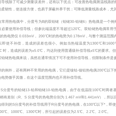
线除了可减少测量误差外，还有以下优点：可改善热电偶测温线路的物
的柔韧性，使连接方便，也易于屏蔽外界干扰；可降低测量线路成本，尤其
用热电偶中，分度号为B的双铂铑（铂铑30-铂铑6）热电偶是一个例
有必要使用补偿导线；但参比端温度不等超过120℃。双铂铑热电偶常用于1
时的热电势仅 0.033mV， 200℃时的热电势为0.178mV，与整个测温范围
以即使不补偿，造成的误差也很小。例如当热端温度为1300℃和1600℃
20℃ 时，造成的误差为±5.0℃，均达到使用普通级补偿导线±5℃的要求。但
双铂铑热电偶来说，虽然在通常情况下可不使用补偿导线，但限制条件是参比
例外，还有两种不常用的热电偶，它们是镍钴-镍铝热电偶200℃以下热
热电势微乎其微，在这个温度范围内也不用补偿导线。
度号的铂铑13-铂和铂铑10-铂热电偶，由于在低温段100℃时两者基本*（
时稍有差别（R、S 分度号的热电势分别为 1.467 mV和1.441mV
购得到的S分度号的补偿导线用于R分度号的热电偶，在100℃以下*，即
00℃、1000℃、1300℃时，所引起的误差仅为2.5℃、2.2℃、2.0℃。