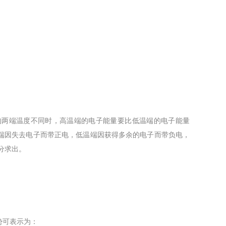
。
两端温度不同时，高温端的电子能量要比低温端的电子能量
端因失去电子而带正电，低温端因获得多余的电子而带负电，
分求出。
势可表示为：