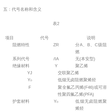
五：代号名称和含义
表2
项目
代号
说明
阻燃特性
ZR
分A、B、C级阻
燃
系列代号
/IA
无(本安型)
绝缘材料
Y
聚乙烯
YJ
交联聚乙烯
Y
低烟无卤阻燃聚烯烃
D
F
聚全氟乙丙烯(F46)或可溶
性聚四氟乙烯(PFA)
护套材料
Y
低烟无卤阻燃聚
D
烯烃