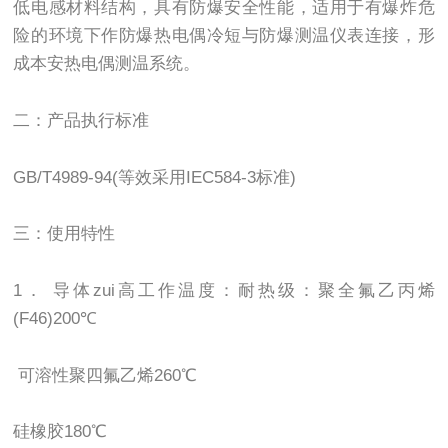
低电感材料结构，具有防爆安全性能，适用于有爆炸危
险的环境下作防爆热电偶冷短与防爆测温仪表连接，形
成本安热电偶测温系统。
二：产品执行标准
GB/T4989-94(等效采用IEC584-3标准)
三：使用特性
1． 导体zui高工作温度：耐热级：聚全氟乙丙烯
(F46)200℃
可溶性聚四氟乙烯260℃
硅橡胶180℃