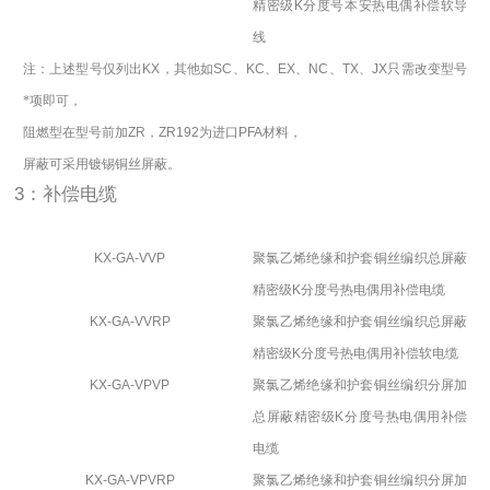
精密级
K
分度号本安热电偶补偿软导
线
注：上述型号仅列出
KX
，其他如
SC
、
KC
、
EX
、
NC
、
TX
、
JX
只需改变型号
*项即可，
阻燃型在型号前加
ZR
，
ZR192
为进口
PFA
材料，
屏蔽可采用镀锡铜丝屏蔽。
3：补偿电缆
KX-GA-VVP
聚氯乙烯绝缘和护套铜丝编织总屏蔽
精密级
K
分度号热电偶用补偿电缆
KX-GA-VVRP
聚氯乙烯绝缘和护套铜丝编织总屏蔽
精密级
K
分度号热电偶用补偿软电缆
KX-GA-VPVP
聚氯乙烯绝缘和护套铜丝编织分屏加
总屏蔽精密级
K
分度号热电偶用补偿
电缆
KX-GA-VPVRP
聚氯乙烯绝缘和护套铜丝编织分屏加