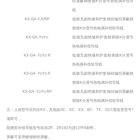
织屏蔽精密级
K
分度号热电偶补偿导
线
KX-GA-YJVRP
低烟无卤绝缘和护套铜丝编织屏蔽精
密级
K
分度号热电偶补偿软导线
KX-GA-Y
Y
低烟无卤绝缘和护套精密级
K
分度号
D
D
热电偶补偿导线
KX-GA- Y
Y
R
低烟无卤绝缘和护套精密级
K
分度号
D
D
热电偶补偿软导线
KX-GA- Y
Y
P
低烟无卤绝缘和护套铜丝编织屏蔽精
D
D
密级
K
分度号热电偶补偿导线
KX-GA- Y
Y
RP
低烟无卤绝缘和护套铜丝编织屏蔽精
D
D
密级
K
分度号热电偶补偿软导线
注：上述型号仅列出
KX
，其他如
SC
、
KC
、
EX
、
BC
、
TX
、
JX
只需改变型号*
项即可，
阻燃型补偿导线型号前加
ZR
，
ZR192
为进口
PFA
材料，
屏蔽可采用镀锡铜丝屏蔽。