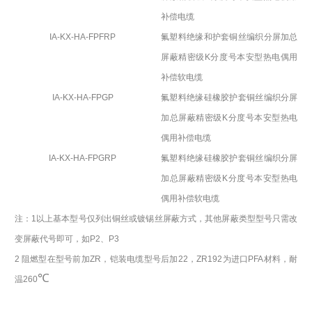
补偿电缆
IA-KX-HA-FPFRP
氟塑料绝缘和护套铜丝编织分屏加总
屏蔽精密级
K
分度号本安型热电偶用
补偿软电缆
IA-KX-HA-FPGP
氟塑料绝缘硅橡胶护套铜丝编织分屏
加总屏蔽精密级
K
分度号本安型热电
偶用补偿电缆
IA-KX-HA-FPGRP
氟塑料绝缘硅橡胶护套铜丝编织分屏
加总屏蔽精密级
K
分度号本安型热电
偶用补偿软电缆
注：
1
以上基本型号仅列出铜丝或镀锡丝屏蔽方式，其他屏蔽类型型号只需改
变屏蔽代号即可，如
P2
、
P3
2
阻燃型在型号前加
ZR
，铠装电缆型号后加
22
，
ZR192
为进口
PFA
材料，耐
℃
温
260