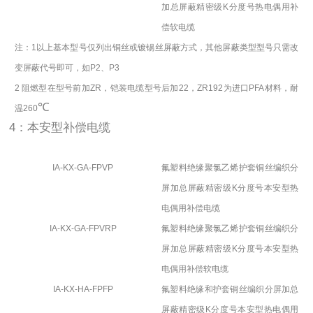
加总屏蔽精密级
K
分度号热电偶用补
偿软电缆
注：
1
以上基本型号仅列出铜丝或镀锡丝屏蔽方式，其他屏蔽类型型号只需改
变屏蔽代号即可，如
P2
、
P3
2
阻燃型在型号前加
ZR
，铠装电缆型号后加
22
，
ZR192
为进口
PFA
材料，耐
℃
温
260
4：本安型补偿电缆
IA-KX-GA-FPVP
氟塑料绝缘聚氯乙烯护套铜丝编织分
屏加总屏蔽精密级
K
分度号本安型热
电偶用补偿电缆
IA-KX-GA-FPVRP
氟塑料绝缘聚氯乙烯护套铜丝编织分
屏加总屏蔽精密级
K
分度号本安型热
电偶用补偿软电缆
IA-KX-HA-FPFP
氟塑料绝缘和护套铜丝编织分屏加总
屏蔽精密级
K
分度号本安型热电偶用