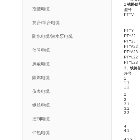
2
铁路信
拖链电缆
型号
PTYV
复合/组合电缆
PTYY
防水电缆/潜水泵电缆
PTY22
PTY23
PTYA22
信号电缆
PTYA23
PTYL22
PTYL23
屏蔽电缆
3、
铁路
序号
阻燃电缆
1
1.1
1.2
仪表电缆
2
3
3.1
钢丝电缆
3.2
3.3
控制电缆
4
4.1
伴热电缆
4.2 >