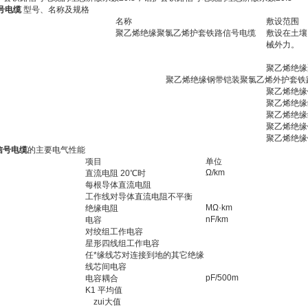
号电缆
型号、名称及规格
名称
敷设范围
聚乙烯绝缘聚氯乙烯护套铁路信号电缆
敷设在土壤
械外力。
聚乙烯绝缘
聚乙烯绝缘钢带铠装聚氯乙烯外护套铁
聚乙烯绝缘
聚乙烯绝缘
聚乙烯绝缘
聚乙烯绝缘
聚乙烯绝缘
信号电缆
的主要电气性能
项目
单位
Ω/km
直流电阻 20℃时
每根导体直流电阻
工作线对导体直流电阻不平衡
MΩ·km
绝缘电阻
nF/km
电容
对绞组工作电容
星形四线组工作电容
任*缘线芯对连接到地的其它绝缘
线芯间电容
pF/500m
电容耦合
K1 平均值
zui大值