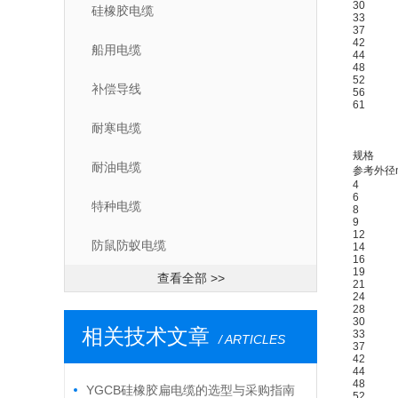
30
硅橡胶电缆
33
37
42
船用电缆
44
48
52
补偿导线
56
61
耐寒电缆
规格
耐油电缆
参考外径
4
6
特种电缆
8
9
12
防鼠防蚁电缆
14
16
19
查看全部 >>
21
24
28
30
相关技术文章
33
/ ARTICLES
37
42
44
48
YGCB硅橡胶扁电缆的选型与采购指南
52