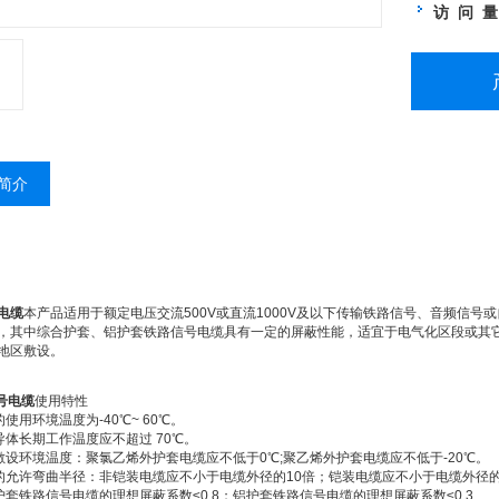
访 问 
简介
电缆
本产品适用于额定电压交流500V或直流1000V及以下传输铁路信号、音频信号
，其中综合护套、铝护套铁路信号电缆具有一定的屏蔽性能，适宜于电气化区段或其
地区敷设。
号电缆
使用特性
缆的使用环境温度为-40℃~ 60℃。
缆导体长期工作温度应不超过 70℃。
电缆敷设环境温度：聚氯乙烯外护套电缆应不低于0℃;聚乙烯外护套电缆应不低于-20℃。
电缆的允许弯曲半径：非铠装电缆应不小于电缆外径的10倍；铠装电缆应不小于电缆外径的
综合护套铁路信号电缆的理想屏蔽系数≤0.8；铝护套铁路信号电缆的理想屏蔽系数≤0.3