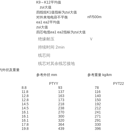
K9～K12平均值
zui大值
四线组K1值指标为zui大值
nF/500m
对外来地电容不平衡
ea1 ea2平均值
zui大值
四芯电缆ea1 ea2指标为zui大值
绝缘耐压
Ｖ
持续时间 2min
线芯间
线芯对其余线芯接地
缆的外径及重量
参考外径 mm
参考重量 kg/km
PTYY
PYT22
8.8
93
78
11.8
137
116
12.8
163
140
12.8
173
150
14.5
218
192
14.5
238
212
16.1
270
241
16.1
300
271
16.1
320
291
17.8
364
330
19.8
439
396