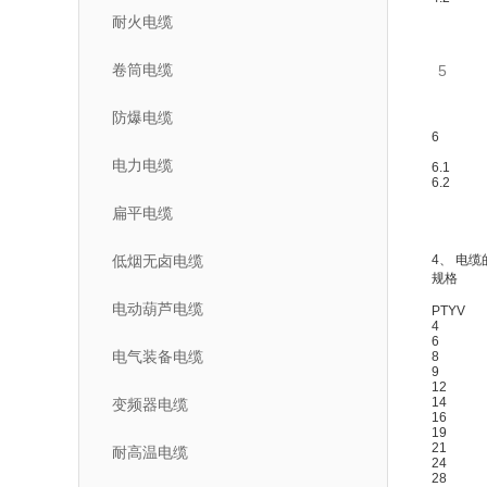
耐火电缆
卷筒电缆
5
防爆电缆
6
电力电缆
6.1
6.2
扁平电缆
低烟无卤电缆
4、 电
规格
电动葫芦电缆
PTYV
4
6
电气装备电缆
8
9
12
14
变频器电缆
16
19
21
耐高温电缆
24
28