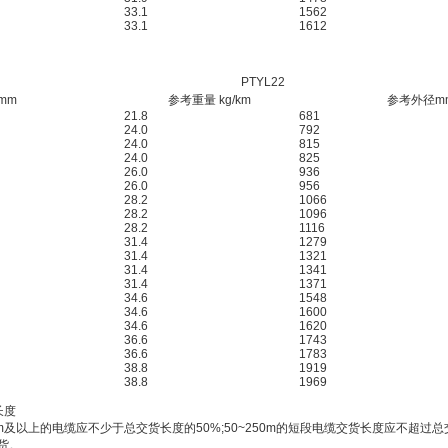
33.1
1562
33.1
1612
PTYL22
mm
参考重量 kg/km
参考外径m
21.8
681
24.0
792
24.0
815
24.0
825
26.0
936
26.0
956
28.2
1066
28.2
1096
28.2
1116
31.4
1279
31.4
1321
31.4
1341
31.4
1371
34.6
1548
34.6
1600
34.6
1620
36.6
1743
36.6
1783
38.8
1919
38.8
1969
长度
及以上的电缆应不少于总交货长度的50%;50~250m的短段电缆交货长度应不超过总交
货。