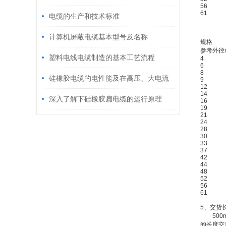
56
61
电缆的生产和技术标准
计算机屏蔽电缆基本型号及名称
规格
参考外径
塑料电线电缆制造的基本工艺流程
4
6
8
硅橡胶电缆的电性能及在高压、大电流
9
12
14
传输中的应用研究
深入了解下硅橡胶扁电缆的运行原理
16
19
21
24
28
30
33
37
42
44
48
52
56
61
5、交货
500m
的长度交