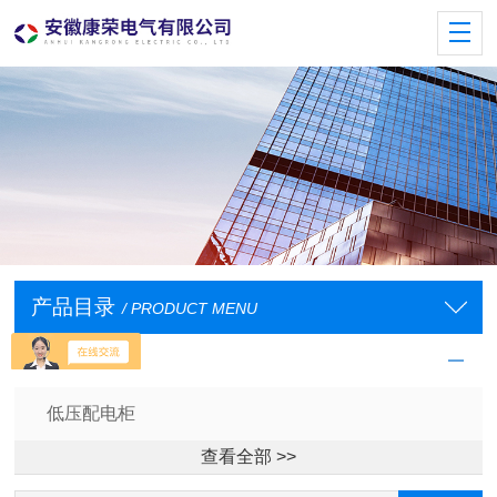
产品目录
/ PRODUCT MENU
低压配电柜
低压配电柜
查看全部 >>