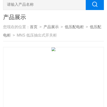
产品展示
您现在的位置：
首页
>
产品展示
>
低压配电柜
>
低压配
电柜
> MNS 低压抽出式开关柜