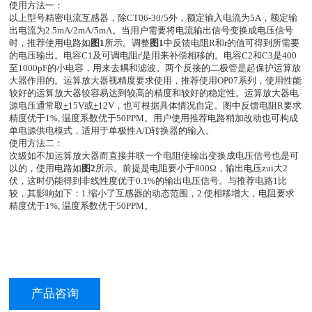
使用方法一：
以上型号精密电流互感器，除CT06-30/5外，额定输入电流为5A，额定输
出电流为2.5mA/2mA/5mA。当用户需要将电流输出信号变换成电压信号
时，推荐使用电路如
图1
所示。调整
图1
中反馈电阻R和r的值可得到所需要
的电压输出。电容C1及可调电阻r'是用来补偿相移的。电容C2和C3是400
至1000pF的小电容，用来去耦和滤波。两个反接的二极管是起保护运算放
大器作用的。运算放大器视精度要求使用，推荐使用OP07系列，使用性能
较好的运算放大器较容易达到较高的精度和较好的稳定性。运算放大器电
源电压通常取
+
15V或
+
12V，也可根据具体情况自定。图中反馈电阻R要求
精度优于1%, 温度系数优于50PPM。用户使用推荐电路稍加改动也可构成
单电源供电模式，适用于单极性A/D转换器的输入。
使用方法二：
次级如不加运算放大器而直接并联一个电阻使输出变换成电压信号也是可
以的，使用电路如
图2
所示。前提是电阻要小于800Ω，输出电压zui大2
伏，这时仍能得到非线性度优于0.1%的输出电压信号。与推荐电路1比
较，其影响如下：1.缩小了互感器的动态范围，2.使相移增大，电阻要求
精度优于1%, 温度系数优于50PPM。
产品咨询