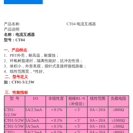
产品名称:
CT04 电流互感器
产品说明:
名称：电流互感器
型号：CT04
一、
产品特点
1、PBT外壳，耐高温，耐腐蚀；
2、环氧树脂灌封，隔离性能好，抗冲击性强；
3、体积小，外形美观，插针式直接焊接线路板；
4、线性范围宽，*性好。
二、型号定义
如：CT01-5/2.5W
三、性能指标
型 号
I/O
非线性度
相移RL=0
线性范围
负载电阻
（补偿后）
CT01-
5A/2.5mA
＜0.1%
＜5'
0A～20A
≤800Ω
5/2.5W
CT01-5/2W
5A/2mA
＜0.1%
＜5'
0A～20A
≤1000Ω
CT01-5/5W
5A/5mA
＜0.1%
＜5'
0A～10A
≤300Ω
CT02-
5A/2.5mA
＜0.1%
＜5'
0A～20A
≤800Ω