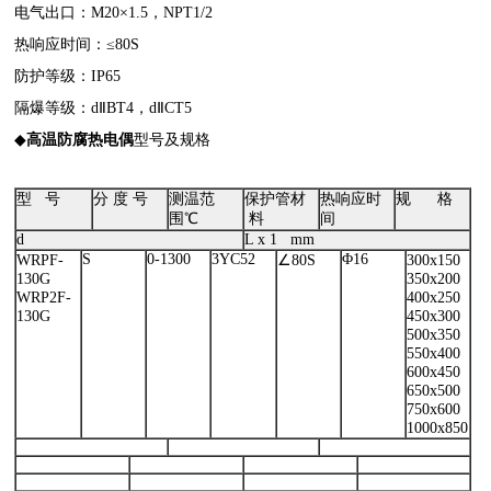
电气出口：M20×1.5，NPT1/2
热响应时间：≤80S
防护等级：IP65
隔爆等级：dⅡBT4，dⅡCT5
◆
高温防腐热电偶
型号及规格
型 号
分 度 号
测温范
保护管材
热响应时
规 格
围℃
料
间
d
L x 1 mm
S
0-1300
3YC52
Φ16
WRPF-
∠80S
300x150
130G
350x200
WRP2F-
400x250
130G
450x300
500x350
550x400
600x450
650x500
750x600
1000x850