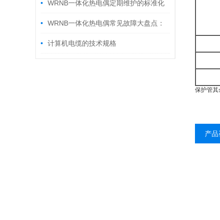
WRNB一体化热电偶定期维护的标准化
流程解析
WRNB一体化热电偶常见故障大盘点：
原因分析与解决方法
计算机电缆的技术规格
保护管其
产品