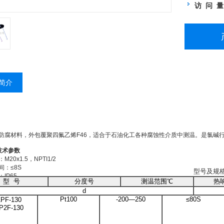
访 问 
简介
防腐材料，外包覆聚四氟乙烯F46，适合于石油化工各种腐蚀性介质中测温。是氯碱
技术参数
20x1.5，NPTI1/2
间：≤8S
型号及规
IP65
型 号
分度号
测温范围℃
热
‖BT4.d‖CT5
d
Pt100
-200—250
≤
80S
PF-130
P2F-130