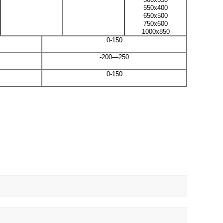
550x400
650x500
750x600
1000x850
0-150
-200—250
0-150