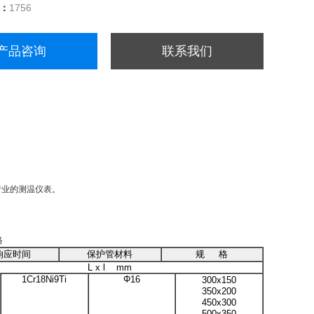
量：
1756
产品咨询
联系我们
行业的测温仪表。
格
响应时间
保护管材料
规 格
L x l mm
1Cr18Ni9Ti
Φ
16
300x150
350x200
450x300
500x350