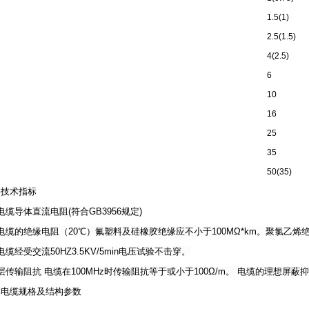
1.5(1)
2.5(1.5)
4(2.5)
6
10
16
25
35
50(35)
要技术指标
电缆导体直流电阻(符合GB3956规定)
电缆的绝缘电阻（20℃）氟塑料及硅橡胶绝缘应不小于100MΩ*km。聚氯乙烯绝缘
电缆经受交流50HZ3.5KV/5min电压试验不击穿。
层传输阻抗 电缆在100MHz时传输阻抗等于或小于100Ω/m。 电缆的理想屏蔽
本电缆规格及结构参数