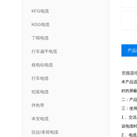
KFG电缆
KGG电缆
丁晴电缆
产品
行车扁平电缆
核电站电缆
变频器
行车电缆
本产品适
好的屏
铠装电缆
二：产品执
伴热带
三：使
1． 交流
本安电缆
设电缆时
抗拉/承荷电缆
2． 电