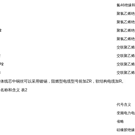
氟46绝缘
聚氯乙烯绝
聚氯乙烯绝
2
聚氯乙烯绝
聚氯乙烯绝
交联聚乙烯
2
交联聚乙烯
P2
交联聚乙烯
3
交联聚乙烯
体线芯中铜丝可以采用镀锡，阻燃型电缆型号前加ZR，软结构电缆加R。
名称和含义 表2
代号含义
变频电力电
省略
硅橡胶绝缘