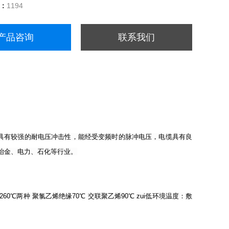
量：
1194
产品咨询
联系我们
产品具有较强的耐电压冲击性，能经受变频时的脉冲电压，电缆具有良
冶金、电力、石化等行业。
℃和260℃两种 聚氯乙烯绝缘70℃ 交联聚乙烯90℃ zui低环境温度：敷