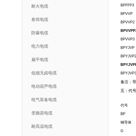
BPFFP3
耐火电缆
BPVVP
卷筒电缆
BPVVP2
BPVVPP
防爆电缆
BPVVP3
电力电缆
BPYJVP
BPYJVP
扁平电缆
BPYJVP
低烟无卤电缆
BPYJVP
备注：导
电动葫芦电缆
五：代号
电气装备电缆
代号
变频器电缆
BP
铜导体
耐高温电缆
G