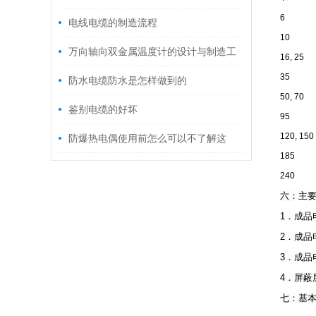
6
电线电缆的制造流程
10
万向轴向双金属温度计的设计与制造工
16, 25
35
艺优化
防水电缆防水是怎样做到的
50, 70
鉴别电缆的好坏
95
120, 150
防爆热电偶使用前怎么可以不了解这
185
些！
240
六：主
1．成品
2．成品
3．成品
4．屏蔽
七：基