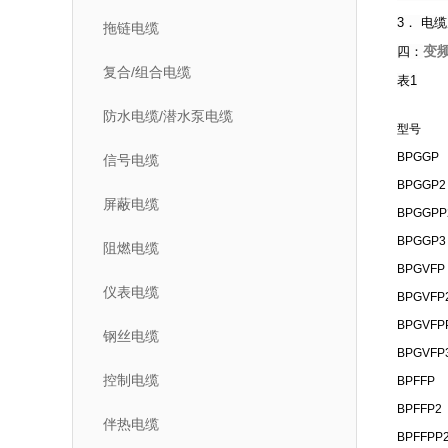
3． 电
拖链电缆
变
四：
复合/组合电缆
表1
防水电缆/潜水泵电缆
型号
BPGGP
信号电缆
BPGGP2
屏蔽电缆
BPGGPP
BPGGP3
阻燃电缆
BPGVFP
仪表电缆
BPGVFP
BPGVFP
钢丝电缆
BPGVFP
控制电缆
BPFFP
BPFFP2
伴热电缆
BPFFPP