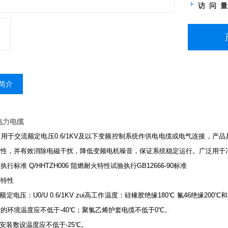
访 问 
简介
电力电缆
用于交流额定电压0.6/1KV及以下变频控制系统作供电电缆或电气连接，
蔽性，并有效消除电磁干扰，降低变频电机噪音，保证系统稳定运行。广泛用于
行标准 Q/HHTZH006 阻燃耐火特性试验执行GB12666-90标准
用特性
额定电压：U0/U 0.6/1KV zui高工作温度：硅橡胶绝缘180℃ 氟46绝缘200
的环境温度应不低于-40℃；聚氯乙烯护套电缆不低于0℃。
缆安装敷设温度应不低于-25℃。