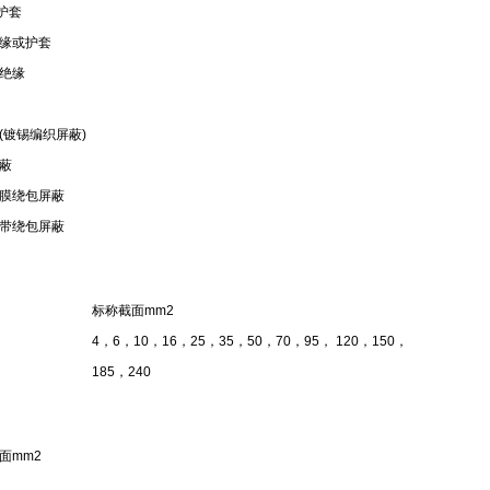
护套
缘或护套
绝缘
(镀锡编织屏蔽)
蔽
膜绕包屏蔽
带绕包屏蔽
标称截面mm2
4，6，10，16，25，35，50，70，95， 120，150，
185，240
面mm2