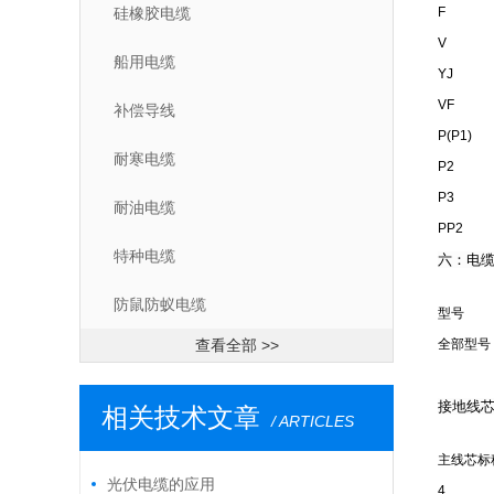
硅橡胶电缆
F
V
船用电缆
YJ
VF
补偿导线
P(P1)
耐寒电缆
P2
P3
耐油电缆
PP2
特种电缆
六：电缆
防鼠防蚁电缆
型号
查看全部 >>
全部型号
接地线
相关技术文章
/ ARTICLES
主线芯标
光伏电缆的应用
4