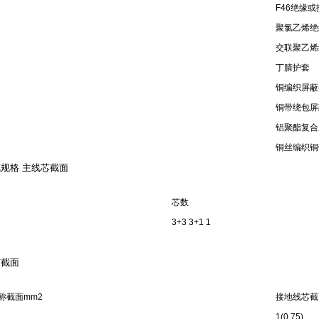
F46绝缘或
聚氯乙烯绝
交联聚乙烯
丁腈护套
铜编织屏蔽
铜带绕包屏
铝聚酯复合
铜丝编织铜
规格 主线芯截面
芯数
3+3 3+1 1
芯截面
称截面mm2
接地线芯截
1(0.75)