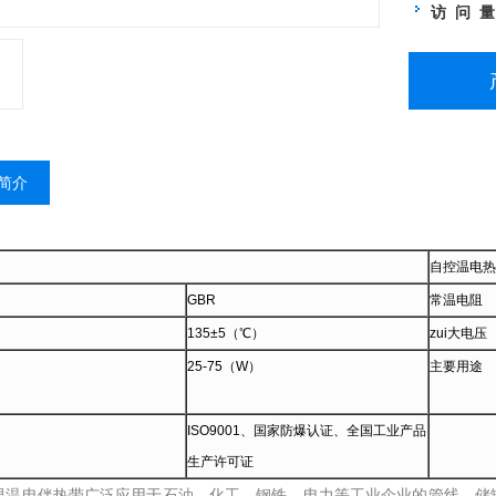
访 问 
简介
自控温电热
GBR
常温电阻
135±5（℃）
zui大电压
25-75（W）
主要用途
ISO9001、国家防爆认证、全国工业产品
生产许可证
限温电伴热带广泛应用于石油、化工、钢铁、电力等工业企业的管线、储