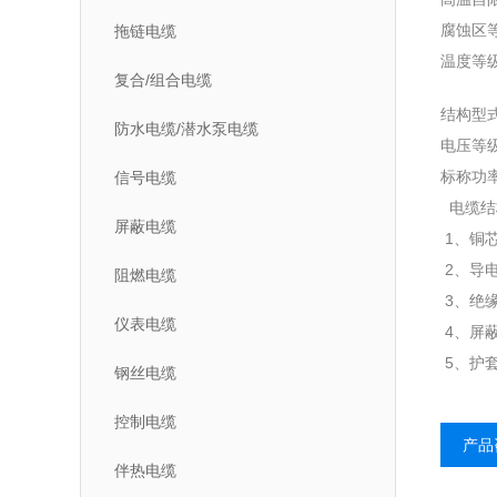
腐蚀区
拖链电缆
温度等级
复合/组合电缆
结构型式
防水电缆/潜水泵电缆
电压等级:
标称功率:
信号电缆
电缆结
屏蔽电缆
1、铜芯导
2、导电
阻燃电缆
3、绝
仪表电缆
4、屏
5、护
钢丝电缆
控制电缆
产品
伴热电缆