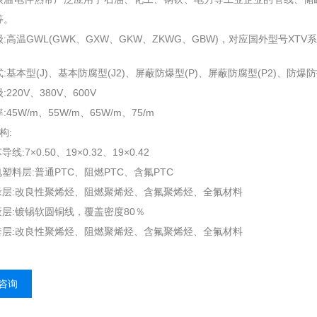
等。
:高温GWL(GWK、GXW、GKW、ZKWG、GBW)，对应国外型号XTV
:基本型(J)、基本防腐型(J2)、屏蔽防爆型(P)、屏蔽防腐型(P2)、防爆防护
220V、380V、600V
45W/m、55W/m、65W/m、75/m
构:
线:7×0.50、19×0.32、19×0.42
塑料层:普通PTC、阻燃PTC、含氟PTC
缘层:改良性聚烯烃、阻燃聚烯烃、含氟聚烯烃、全氟材料
蔽层:镀锡软圆铜线，覆盖密度80％
套层:改良性聚烯烃、阻燃聚烯烃、含氟聚烯烃、全氟材料
咨询