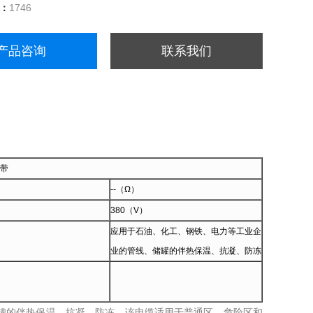
量：
1746
产品咨询
联系我们
带
--（Ω）
380（V）
应用于石油、化工、钢铁、电力等工业企
业的管线、储罐的伴热保温、抗凝、防冻
罐的伴热保温、抗凝、防冻。该电缆适用于普通区、危险区和