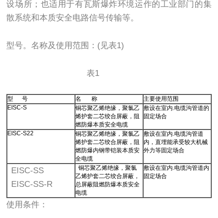
设场所；也适用于有瓦斯爆炸环境运作的工业部门的集
散系统和本质安全电路信号传输等。
型号。名称及使用范围：(见表1)
表1
型 号
名 称
主要使用范围
EISC-S
铜芯聚乙烯绝缘，聚氯乙
敷设在室内.电缆沟管道的
烯护套二芯绞合屏蔽，阻
固定场合
燃防爆本质安全电缆
EISC-S22
铜芯聚乙烯绝缘，聚氯乙
敷设在室内.电缆沟管道
烯护套二芯绞合屏蔽，阻
内，直埋能承受较大机械
燃防爆内钢带铠装本质安
外力等固定场合
全电缆
铜芯聚乙烯绝缘，聚氯
敷设在室内.电缆沟管道内
EISC-SS
乙烯护套二芯绞合屏蔽，
固定场合
EISC-SS-R
总屏蔽阻燃防爆本质安全
电缆
使用条件：