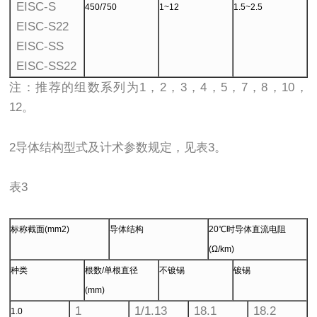
EISC-S
450/750
1~12
1.5~2.5
EISC-S22
EISC-SS
EISC-SS22
注：推荐的组数系列为1，2，3，4，5，7，8，10，
12。
2导体结构型式及计术参数规定，见表3。
表3
标称截面(mm2)
导体结构
20℃时导体直流电阻
(Ω/km)
种类
根数/单根直径
不镀锡
镀锡
(mm)
1
1/1.13
18.1
18.2
1.0