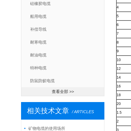
硅橡胶电缆
4
船用电缆
5
6
补偿导线
7
耐寒电缆
8
9
耐油电缆
10
特种电缆
12
14
防鼠防蚁电缆
16
查看全部 >>
18
20
相关技术文章
/ ARTICLES
1.5
2
矿物电缆的使用场所
3