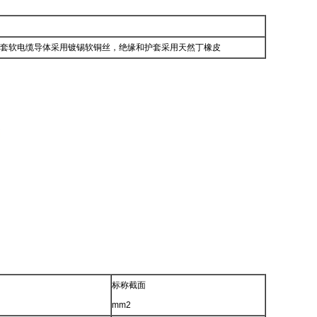
套软电缆导体采用镀锡软铜丝，绝缘和护套采用天然丁橡皮
标称截面
mm2