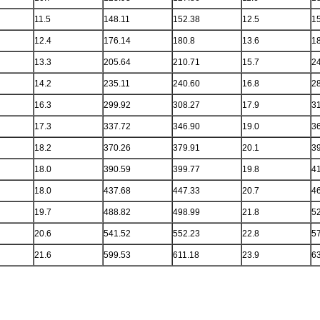
11.5
148.11
152.38
12.5
1
12.4
176.14
180.8
13.6
1
13.3
205.64
210.71
15.7
2
14.2
235.11
240.60
16.8
2
16.3
299.92
308.27
17.9
3
17.3
337.72
346.90
19.0
3
18.2
370.26
379.91
20.1
3
18.0
390.59
399.77
19.8
4
18.0
437.68
447.33
20.7
4
19.7
488.82
498.99
21.8
5
20.6
541.52
552.23
22.8
5
21.6
599.53
611.18
23.9
6