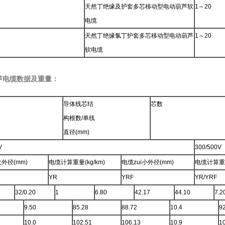
天然丁绝缘及护套多芯移动型电动葫芦软
1～20
电缆
天然丁绝缘氯丁护套多芯移动型电动葫芦
1～20
软电缆
芦电缆数据及重量：
导体线芯结
芯数
构根数/单线
直径(mm)
V
300/500V
大外径(mm)
电缆计算重量(kg/km)
电缆zui小外径(mm)
电缆计算重量(
YR
YRF
YR/YRF
32/0.20
1
6.80
42.17
44.10
7.2
9.50
85.28
88.72
10.4
9
10.0
102.51
106.13
10.9
1