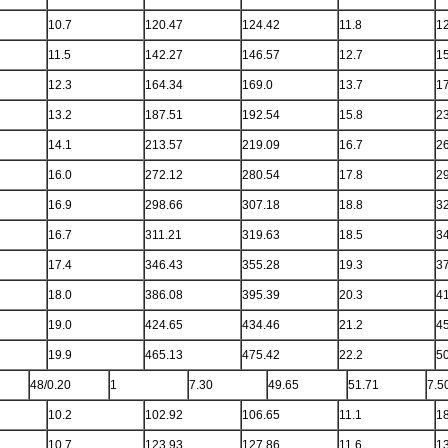
10.7
120.47
124.42
11.8
1
11.5
142.27
146.57
12.7
1
12.3
164.34
169.0
13.7
1
13.2
187.51
192.54
15.8
2
14.1
213.57
219.09
16.7
2
16.0
272.12
280.54
17.8
2
16.9
298.66
307.18
18.8
3
16.7
311.21
319.63
18.5
3
17.4
346.43
355.28
19.3
3
18.0
386.08
395.39
20.3
4
19.0
424.65
434.46
21.2
4
19.9
465.13
475.42
22.2
5
48/0.20
1
7.30
49.65
51.71
7.5
10.2
102.92
106.65
11.1
1
10.7
123.93
127.86
11.6
1