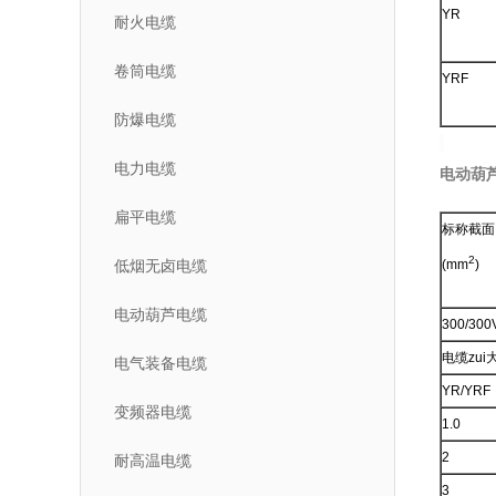
YR
耐火电缆
卷筒电缆
YRF
防爆电缆
电力电缆
电动葫
扁平电缆
标称截面
2
低烟无卤电缆
(mm
)
电动葫芦电缆
300/300
电缆zui
电气装备电缆
YR/YRF
变频器电缆
1.0
2
耐高温电缆
3