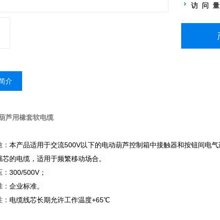
访 问 
简介
动葫芦用橡套软电缆
途：
本产品适用于交流500V以下的电动葫芦控制箱中接触器和按钮间电
强芯的电缆，适用于频繁移动场合。
压：
300/500V；
准：
企业标准。
性：
电缆线芯长期允许工作温度+65℃