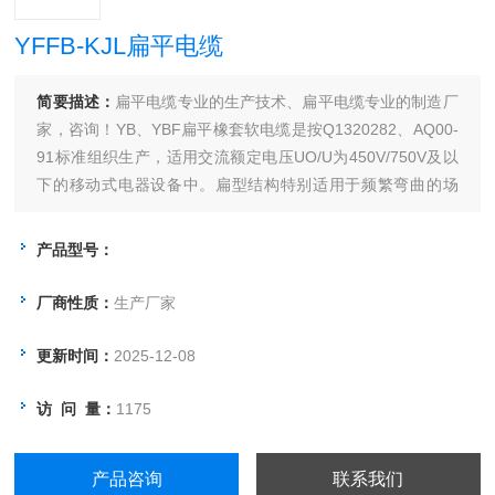
YFFB-KJL扁平电缆
简要描述：
扁平电缆专业的生产技术、扁平电缆专业的制造厂
家，咨询！YB、YBF扁平橡套软电缆是按Q1320282、AQ00-
91标准组织生产，适用交流额定电压UO/U为450V/750V及以
下的移动式电器设备中。扁型结构特别适用于频繁弯曲的场
合，不扭结，折叠整齐，如起重机械，行车，YB，YBF，YBZ
三大类产品均能满足各种场合的需要。
产品型号：
厂商性质：
生产厂家
更新时间：
2025-12-08
访 问 量：
1175
产品咨询
联系我们