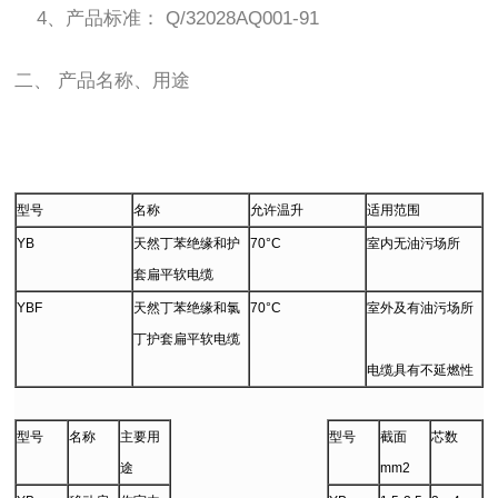
4、产品标准： Q/32028AQ001-91
二、 产品名称、用途
型号
名称
允许温升
适用范围
YB
天然丁苯绝缘和护
70°C
室内无油污场所
套扁平软电缆
YBF
天然丁苯绝缘和氯
70°C
室外及有油污场所
丁护套扁平软电缆
电缆具有不延燃性
型号
名称
主要用
型号
截面
芯数
途
mm2