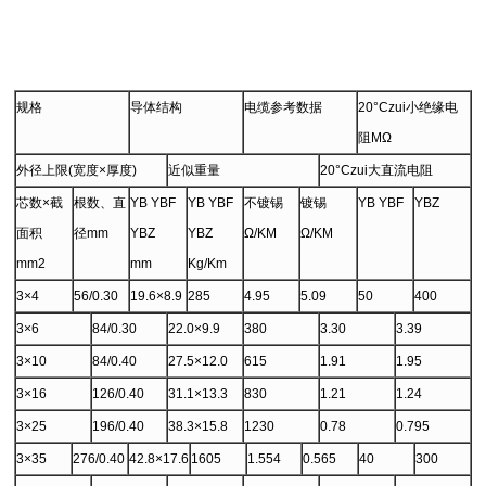
规格
导体结构
电缆参考数据
20°Czui小绝缘电
阻MΩ
外径上限(宽度×厚度)
近似重量
20°Czui大直流电阻
芯数×截
根数、直
YB YBF
YB YBF
不镀锡
镀锡
YB YBF
YBZ
面积
径mm
YBZ
YBZ
Ω/KM
Ω/KM
mm2
mm
Kg/Km
3×4
56/0.30
19.6×8.9
285
4.95
5.09
50
400
3×6
84/0.30
22.0×9.9
380
3.30
3.39
3×10
84/0.40
27.5×12.0
615
1.91
1.95
3×16
126/0.40
31.1×13.3
830
1.21
1.24
3×25
196/0.40
38.3×15.8
1230
0.78
0.795
3×35
276/0.40
42.8×17.6
1605
1.554
0.565
40
300