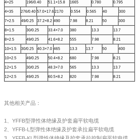
4×25
196/0.40
51.1×15.8
1665
0.780
0.795
4×35
276/0.40
57.0×17.6
2170
0.554
0.565
40
300
7×2.5
49/0.25
37.2×8.2
490
7.98
8.21
50
300
8×1.5
30/0.25
33.4×7.0
380
13.3
13.7
8×2.5
49/0.25
41.6×8.2
555
7.98
8.21
10×1.5
30/0.25
40.3×7.0
465
13.3
13.7
50
400
10×2.5
49/0.25
50.4×8.2
680
7.98
8.21
12×1.5
30/0.25
48.3×7.0
565
13.3
13.7
12×2.5
49/0.25
60.5×8.2
820
7.98
8.21
其他相关产品：
1、YFFB型弹性体绝缘及护套扁平软电缆
2、YFFB-L型弹性体绝缘及护套承拉扁平软电缆
3、YFFB-KL型弹性体绝缘及护套承拉控制扁平软电缆