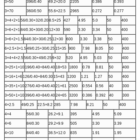
3×50
396/0.40
49.2×20.0
2205
0.386
0.393
3×70
360/0.50
55.6×22.5
2965
0.272
0.277
3×4+2×1
56/0.30+32/0.20
8.5×25
427
4.95
5.0
50
400
3×6+2×1
84/0.30+30/0.20
12×30
590
3.30
3.34
50
400
3×6+2×1.5
84/0.30+30/0.25
12×30
600
3.30
3.38
50
400
6×2.5+3×1.5
49/0.25+30/0.25
15×35
900
7.98
8.05
50
400
3×4+4×2.5
56/0.30+49/0.25
9×32
520
4.95
5.03
50
400
3×25+1×10
196/0.40+84/0.40
18×53
1800
0.78
0.81
50
400
3×16+1×6
126/0.40+84/0.30
15×43
1200
1.21
1.27
50
400
3×35+1×10
276/0.40+84/0.40
21×61
2500
0.554
0.56
40
300
3×50+1×10
396/0.40+84/0.40
24×65
3200
0.386
0.392
40
300
4×2.5
49/0.25
22.5×8.2
285
7.98
8.21
50
400
4×4
56/0.30
26.2×9.1
395
4.95
5.09
4×6
84/0.30
29.2×9.9
505
3.30
3.39
4×10
84/0.40
36.5×12.0
835
1.91
1.95