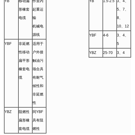
YB
移动扁
作室内
YB
1.5-2.5
3、4、
形橡套
起重运
5、7、
电缆
输
8、
机械电
10、12
源线
YBF
4-6
3、4、
YBF
非延燃
适用于
5
性移动
户外接
YBZ
25-70
3、4
扁平形
触油污
橡套电
场合具
缆
有耐气
候性和
非延燃
性
YBZ
阻燃性
同YBF
扁形橡
具有阻
套电缆
燃性