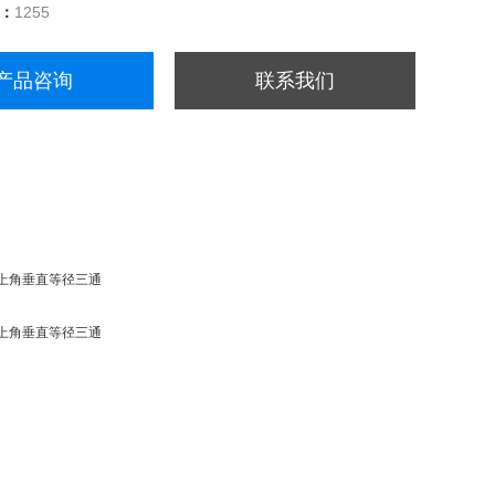
量：
1255
产品咨询
联系我们
3F 上角垂直等径三通
3F 上角垂直等径三通