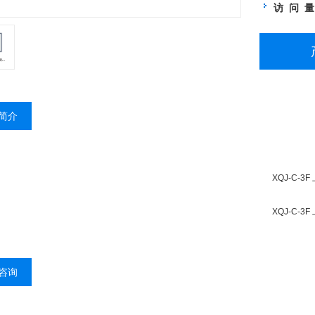
访 问 
简介
XQJ-C-
XQJ-C-
咨询