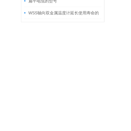
排除方法
扁平电缆的型号
WSS轴向双金属温度计延长使用寿命的
建议