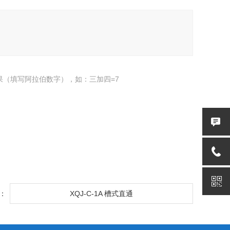
果（填写阿拉伯数字），如：三加四=7
：
XQJ-C-1A 槽式直通