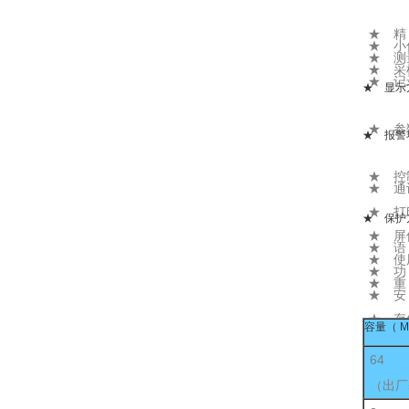
SS
馈电输
★ 精 
★ 小
★ 测量
★ 
★ 记
★ 显示
显示
通过面
★ 参
★ 报警
警回差
屏自动
★ 控
★ 通讯
1200
★ 打
★ 保护
★ 屏
★ 语
★ 使用
★ 
★ 重
★ 安 
安装
★ 存
容量（ M
64
（出厂