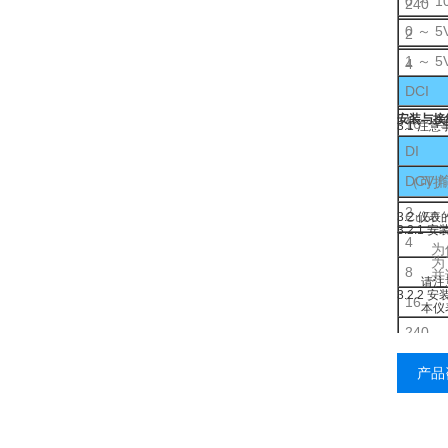
0 ～ 1
240
0 ～ 5
2
1 ～ 5
4
DCI
8
安装与接
4 ～ 2
16
3.1 注意
DI
192
本仪
请不
DCV 
（可扩
请
不
如果仪
2
Cu50
3.2 仪
3.2.1 
4
为保证
为了能
8
并请确
请注意不
3.2.2 
16
本仪表的
240
2
产品
4
8