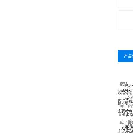
产品
概述
SWP
SWP
SWP-T
数据传输
SWP
SWP-
库，共有
械可动部
屏，内
主要特点
的框思
１.１多
输入通
成了能
DC2
继电器输
SWP-
１.２多