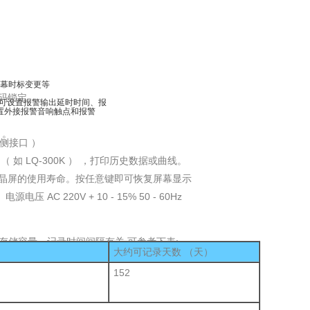
幕时标变更等
码锁定。
，可设置报警输出延时时间、报
接报警音响触点和报警
）。
后侧接口 ）
LQ-300K ） ，打印历史数据或曲线。
晶屏的使用寿命。按任意键即可恢复屏幕显示
C 220V + 10 - 15% 50 - 60Hz
m
、存储容量、记录时间间隔有关,可参考下表:
大约可记录天数 （天）
152