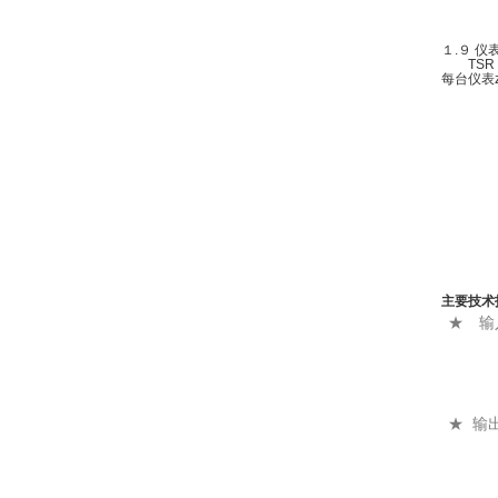
１.９
仪
TSR 
每台仪表z
主要技术
★ 输
热
电
0
电
脉冲
幅度
★ 输
4
电压
1
开关量
SC