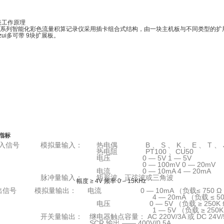
表工作原理
系列智能化彩色流量积算记录仪采用插卡组合式结构，由一块主机板与不同类型的扩
ui多可带 9块扩展板。
指标
入信号 模拟量输入： 热电偶 B 、 S 、 K 、 E 、 T 、 J
电阻 PT100 、CU50
压 0 — 5V 1 — 5V
 — 100mV 0 — 20mV
流 0 — 10mA 4 — 20mA
量输入： 矩形波，正弦波或三角波
 ≥ 4V 频率 0 – 15KHz
出信号 模拟量输出： 电流 0 — 10mA （负载≤ 750 Ω 
 — 20mA （负载 ≤ 500 Ω
 0 — 5V （负载 ≥ 250K Ω
 — 5V （负载 ≥ 250K Ω
输出： 继电器触点容量： AC 220V/3A 或 DC 24V/5
R 输出 —— 400V/0.5A