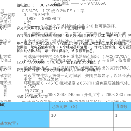
R 输出 —— 6 – 9 V/0.05A
出 ： DC 24V/30mA
度 0.5 %FS ± 1 字 或 0.2% FS ± 1 字
信号切除 0 — 25.5%FS
范围 - 1999 — 999999 字
采样周期 1 秒
录间隔 1 秒—— 4 分钟之间以秒为单位共 240 档可供选择。
方式 背光式大屏幕真彩液晶（ LCD ）图形显示板
内容可由汉字，西文，数字，过程曲线，光柱等组成
板按键可完成画面翻页，历史数据前后搜索， LCD 画面对比度，屏
数设定 中文菜单提示，通过按键或上位机通讯口设定，设定参数密
功能 每个通道zui多可以设定 4 个报警点，每个报警点可选择上限或下限报警
、继电器触点输出（ 4 个继电器可复用）、蜂鸣报警输出。还可设置外
切换功能。每个通道保存的 16 条报警信息。
制方式 可选择带回差的 ON/OFF 继电器触点输出 （ AC220V/3A 
输出 RS232/485 ，波特率 1200 ~ 19200pbs （ 带光隔，仪表
 ~ 57600pbs （TTL 电平，仪表前端 USB 接口 ）
印功能 可外接面板式、台式微型打印机或带串口输出的宽行打印机 （ 如 
方式 设定参数*保存，记录数据断电保存，内置看门狗电路。
保功能 可设置在连续无按键一定时间后，关闭屏幕显示，以延长液
 言 中文 （ 简体或繁体 ）
环境 环境温度 0 ~ 45 ℃ 相对湿度 ≤ 85%RH 避免强腐蚀性气体。 电源电压 A
功 耗 ≤ 25W
 量 约 2700 g
装 仪表尺寸： 288× 288× 240 mm 开孔尺寸： 280× 280 m
：卡条式固定架
储容量 zui大存储空间为 192Mbit,数据记录时间长短与仪表通道数
bit）
记录间隔 （S）
通道数
10
1
基本配置）