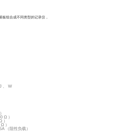
展板组合成不同类型的记录仪，
 、 W
）
 ）
 ）
 ）
A （阻性负载）