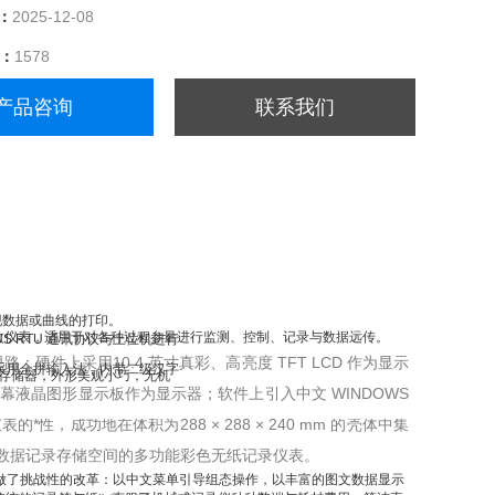
：
2025-12-08
量：
1578
产品咨询
联系我们
实现数据或曲线的打印。
多功能二次仪表，适用于对各种过程参量进行监测、控制、记录与数据远传。
US RTU 通讯协议与上位机进行
硬件上采用10.4 英寸真彩、高亮度 TFT LCD 作为显示
。采用全拼输入法，内带二级汉字
作外存储器，外形美观小巧，无机
液晶图形显示板作为显示器；软件上引入中文 WINDOWS
成功地在体积为288 × 288 × 240 mm 的壳体中集
量数据记录存储空间的多功能彩色无纸记录仪表。
录仪做了挑战性的改革：以中文菜单引导组态操作，以丰富的图文数据显示