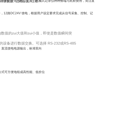
传统的记录笔与纸，克服了机械式记录仪种种弊端与耗材费用，简洁直
测量计算数值、过程曲线、工程
器信号，12路DC24V 馈电，根据用户设定要求完成从信号采集、控制、记
数值的zui大值和zui小值，即使是数值瞬间突
备进行数据交换。可选择 RS-232或RS-485
直流馈电电源输出，标准双向
通讯方式可方便地组成高性能、低价位