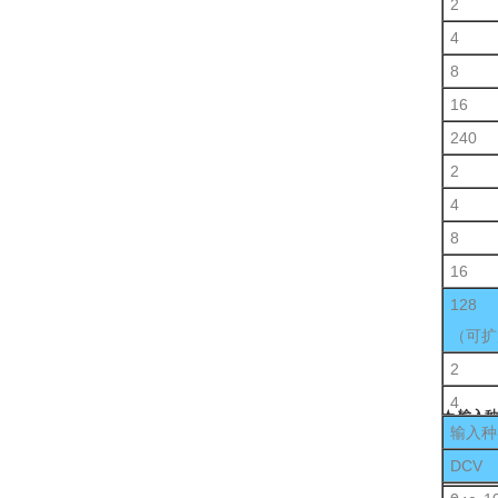
2
4
8
16
240
2
4
8
16
128
（可扩
2
4
★ 输入
输入种
8
DCV
16