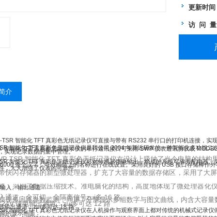
更新时间
访 问 
简介
-TSR 智能化 TFT 真彩色无纸记录仪可直接与带有 RS232 串行口的打印机连接，
-TSR 智能化 TFT 真彩色无纸记录仪是我公司 2004 年新近研发的一种智能化
SR 智能化 TFT 真彩色无纸记录仪的串行通讯接口可采用 SWP 仪表通讯协议或 MODB
，实现记录数据的集中管理。
-TSR 智能化 TFT 真彩色无纸记录仪在设计上吸纳了当今电脑的结构思路：
TSR 智能化 TFT 真彩色无纸记录仪可对传感器馈电输出，组成的系统可省去配电器
 6000 余个汉字，可对画面上的名称进行在线设置。采用良好的 USB 接口存储棒
件，大大增强了仪表的可靠性。
带快闪存储器的新型微处理器，扩充了大容量的数据存储区，采用了大屏幕
路，采用了数据压缩技术。准电脑化的结构，高度地体现了微处理器化仪表的*性，
路输入、输出通道
道：全可切、全隔离信号zui多 16 路。
实现多回路参数监测，同屏 / 分屏显示多组数字与图文曲线，内含大容
4V 馈电输出通道：zui多可达 12 路
出通道：zui多可达 18 路
TSR 智能化 TFT 真彩色无纸记录仪在人机操作与观察界面上都对传统的机械式记
功能的显示画面：