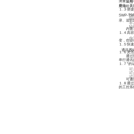
测量过程
采用 1
单位、百
观地给人
１.３便
快捷
SWP-
明确
录、追忆
丰富
轻触
内置二
１.４高
内置大
变，也会
１.５快
设有标
通讯方
１.６灵
通过附加
串行通讯
１.７*
可单
可自动
可按
可通过
１.８
通过
的工控系