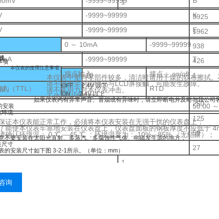
00mV
-9999~99999
B
1
V
-9999~99999
K
3925
V
-9999~99999
E
1962
0 ～ 10mA
-9999~99999
938
线
0mA
-9999~99999
T
426
事项
本仪表的使用注意事项
接点输入
接点： on/off
10
1
表中塑料零部件较多，清洁时请用干燥的软布擦拭。不可用
要用尖利的物品与LCD屏接触，可能发生故障。
OFF ： 2.4V 以下
输入（TTL）
RTD
展）
不要用力对本仪表冲击。
ON ： 2.4V 以上
使用时请断电。
表内有异常声音、冒烟或有异味时，请立即断电并及时与我公司客户
250
50.00 ～
表的安装
安装环境
125
本仪表能正常工作，必须将本仪表安装在无强干扰的仪表盘上；
使本仪表牢靠地安装在仪表盘上，仪表盘面板的钢板厚度不应低于 4m
59
认环境温： 0 ℃ —45 ℃ ；环境湿度为： 10%—85% （无结露）；
要安装在太阳光直射、多蒸汽、多腐蚀性气体、电磁发生源的地方；
安装尺寸
27
安装尺寸如下图 3-2-1所示。（单位：mm）
1
6018
咨询
3009
1439