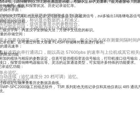
和结果，以明确的中文信息标识画面内容的工程涵义，以大容量的半导体存储器替代
0.4 英寸高分辨率的 TFT 彩色液晶显示板，可集中显示中文菜单、输入通道号、
分比棒图、输出和报警状况、历史记录追忆等。
以“智能”的感受。
捷的操作界面：
的中文菜单，提示用户逐级完成参数设定。
TSR 智能化TFT真彩色无纸记录仪可接受多达 16 路被测信号，zui多输出18路继电
的中文信息，标识显示数据的工程涵义。
到传送的全过程。
的图形画面，提供需要显示的参数组合。
式面板按键，方便用户进行各种的操作。
级汉字库，内置汉字全拼输入法，方便中文信息的标识。
容量的存储空间：
容量存储器zui多 192Mbit 存储空间，每个记录点保存测量间隔时间内
记录在案。还可通过外置大容量 FLASH 存储棒对数据进行备份。
速的通讯速率：
准双向串行通讯口，能以高达 57600pbs 的速率与上位机或其它相关的设
式。
活的附加功能：
的模块与相应的参数设定，仪表可提供模拟变送信号输出，打印机接口信号输出，
接口，报警音响蜂鸣器输出等。灵活的运算通道类型，可实现许多特殊的功能要求。
的记录追忆功能：
步追忆。
连续（追忆速度分 20 档可调）追忆。
时间查询追忆。
移动定位轴来查看历史数据及曲线。
SWP-SPC2000版工控组态软件， TSR 系列彩色无纸记录仪和其他仪表以 485 
统。