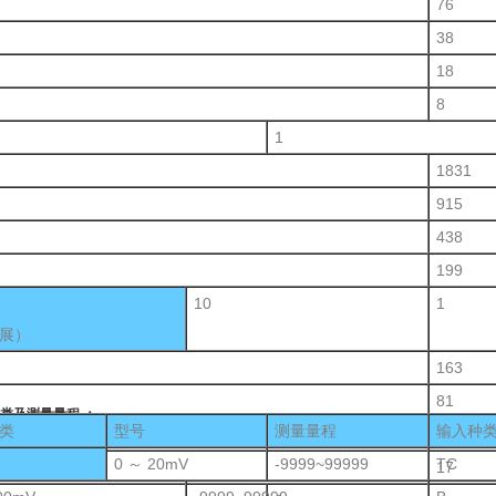
76
38
18
8
1
1831
915
438
199
10
1
展）
163
81
种类及测量量程 ：
类
型号
测量量程
输入种
39
0 ～ 20mV
-9999~99999
TC
17