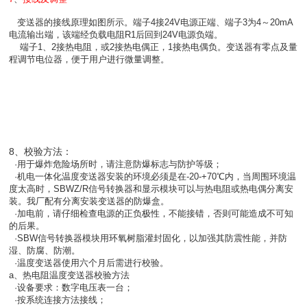
变送器的接线原理如图所示。端子4接24V电源正端、端子3为4～20mA
电流输出端，该端经负载电阻R1后回到24V电源负端。
端子1、2接热电阻，或2接热电偶正，1接热电偶负。变送器有零点及量
程调节电位器，便于用户进行微量调整。
8、校验方法：
·用于爆炸危险场所时，请注意防爆标志与防护等级；
·机电一体化温度变送器安装的环境必须是在-20-+70℃内，当周围环境温
度太高时，SBWZ/R信号转换器和显示模块可以与热电阻或热电偶分离安
装。我厂配有分离安装变送器的防爆盒。
·加电前，请仔细检查电源的正负极性，不能接错，否则可能造成不可知
的后果。
·SBW信号转换器模块用环氧树脂灌封固化，以加强其防震性能，并防
湿、防腐、防潮。
·温度变送器使用六个月后需进行校验。
a、热电阻温度变送器校验方法
·设备要求：数字电压表一台；
·按系统连接方法接线；