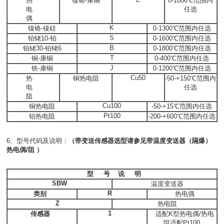
热
镍铬-康铜
0-1000℃范围内
电
任选
偶
K
镍铬-镍硅
0-1300℃范围内任选
S
铂铑10-铂
0-1600℃范围内任选
B
铂铑30-铂铑6
0-1800℃范围内任选
T
铜-康铜
0-400℃范围内任选
J
铁-康铜
0-1200℃范围内任选
Cu50
热
铜热电阻
-50-+150℃范围内
电
任选
阻
Cu100
铜热电阻
-50-+15℃范围内任选
Pt100
铂热电阻
-200-+600℃范围内任选
6、型号代码及说明：
（带变送传感器选型请参见带温度变送器（隔爆）
热电偶/阻 ）
型 号
说
明
SBW
温度变送器
R
类别
热电偶
Z
热电阻
1
传感器
适配K型热电偶/热电
阻适配Pt100