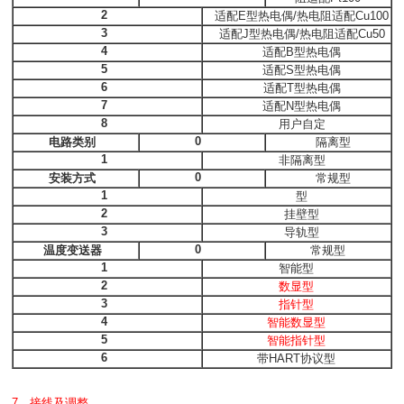
2
适配E型热电偶/热电阻适配Cu100
3
适配J型热电偶/热电阻适配Cu50
4
适配B型热电偶
5
适配S型热电偶
6
适配T型热电偶
7
适配N型热电偶
8
用户自定
0
电路类别
隔离型
1
非隔离型
0
安装方式
常规型
1
型
2
挂壁型
3
导轨型
0
温度变送器
常规型
1
智能型
2
数显型
3
指针型
4
智能数显型
5
智能指针型
6
带HART协议型
7
、
接线及调整