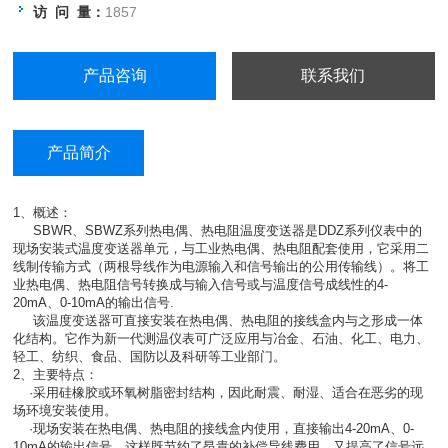
访 问 量：
1857
产品咨询
联系我们
产品简介
1、概述：
SBWR
、SBWZ系列热电偶、热电阻温度变送器是DDZ系列仪表中的
现场安装式温度变送器单元，与工业热电偶、热电阻配套使用，它采用二
线制传输方式（两根导线作为电源输入和信号输出的公用传输线）。将工
业热电偶、热电阻信号转换成与输入信号或与温度信号成线性的4-
20mA、0-10mA的输出信号.
该温度变送器可直接安装在热电偶、热电阻的接线盒内与之形成一体
化结构。它作为新一代测温仪表可广泛应用与冶金、石油、化工、电力、
轻工、纺织、食品、国防以及科研等工业部门。
2、主要特点：
·采用硅橡胶或环氧树脂密封结构，因此耐震、耐湿、适合在恶劣的现
场环境安装使用。
·现场安装在热电偶、热电阻的接线盒内使用，直接输出4-20mA、0-
10mA的输出信号。这样既节约了昂貴的补偿导线费用，又提高了信号远