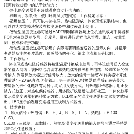
距离传输过程中的抗干扰能力；
·热电偶变送器具有冷端温度自动补偿功能；
·精度高、功耗低，使用环境温度范围宽，工作稳定可靠；
·适用范围广、既可以与热电偶、热电阻形成一体化现场安装结构，也
可以作为功能模块安装在检测设备中和仪表盘上使用；
·智能型温度变送器可通过HART调制解调器与上位机通讯或与手持器和
PC机对变送器的型号、分度号、量程进行远程信息管理、组态、变量监
测、校准和维护功能；
·智能型温度变送器可按用户实际需要调整变送器的显示方向，并显示
变送器所测的介质温度、传感器值的变化、输出电流和百分比例；
3、工作原理：
热电偶或热电阻传感器将被测温度转换成电信号，再将该信号送入变送
器的输入网络，该网络包含调零和热电偶补偿等相关电路。经调零后的信
号输入 到运算放大器进行信号放大，放大的信号一路经V/I转换器计算处
理后以4－20mA直流电流输出；另一路经A/D转换器处理后到表头显示。
变送器的线性化电路有两种，均采用反馈方式。对热电阻传感器，用正反
馈方式校正，对热电偶传感器，用多段折线逼近法进行校正。一体化数字
显示温度变送器有两种显示方式。LCD显示的温度变送器用两线制方式输
出，LED显示的温度变送器用三线制方式输出。
4、技术参数
1、
输入信号：热电偶：K、E、J、B、S、T、N。热电阻：Pt100、
Cu50、
Cu100（三线制、四线制）。智能型温度变送器的输入信号可通过手持器
和PC机任意设置；