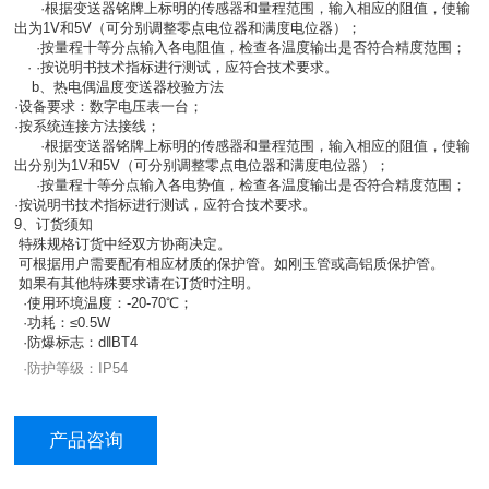
·根据变送器铭牌上标明的传感器和量程范围，输入相应的阻值，使输
出为1V和5V（可分别调整零点电位器和满度电位器）；
·
按量程十等分点输入各电阻值，检查各温度输出是否符合精度范围；
·
·按说明书技术指标进行测试，应符合技术要求。
b、热电偶温度变送器校验方法
·
设备要求：数字电压表一台；
·
按系统连接方法接线；
·根据变送器铭牌上标明的传感器和量程范围，输入相应的阻值，使输
出分别为1V和5V（可分别调整零点电位器和满度电位器）；
·
按量程十等分点输入各电势值，检查各温度输出是否符合精度范围；
·
按说明书技术指标进行测试，应符合技术要求。
9、订货须知
特殊规格订货中经双方协商决定。
可根据用户需要配有相应材质的保护管。如刚玉管或高铝质保护管。
如果有其他特殊要求请在订货时注明。
·使用环境温度：-20-70℃；
·功耗：≤0.5W
·防爆标志：d‖BT4
·防护等级：IP54
产品咨询