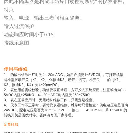
因此本隔离器是构成非防爆自动控制系统*的仪表品种。
特点
输入、电源、输出三者间相互隔离。
输入过流保护
动态响应时间小于0.1S
接线示意图
使用与维修
1、 的输出信号出厂时为4～20mADC，如用户须要1~5VDC时，可打开机箱，
将小型拨动开关（K1、K2、K4接通K3、断开）既可。小开关 的（K1、
K3、接通K2、K4）为4~20mADC。
2、 表使用前需经校验，确信仪表正常后，方可投入系统应用，注意输出为1～
5VDC内阻≥250KΩ，4～20mADC时内阻为250~750Ω
3、 表在正常应用时，无需特殊维修工作，只需定期检查。
4、 仪表工作不正常时，要对仪表进维修。维修时只需检查：供电电压端是否为
24VDC，配电电压是否为18.5~28.5VDC，输出 4~20mADC 和1~5VDC的
转换开关是否拨对等。否则请寄回厂家修理。
定货须知