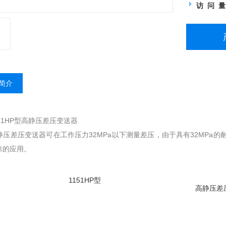
访 问 
简介
51HP型高静压差压变送器
差压变送器可在工作压力32MPa以下测量差压，由于具有32MPa
靠的应用。
1151HP型
高静压差