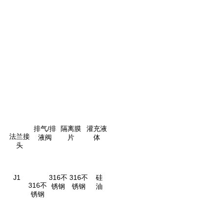
排气/排
隔离膜
灌充液
法兰接
液阀
片
体
头
J1
316不
316不
硅
316不
锈钢
锈钢
油
锈钢