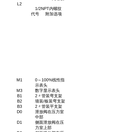
L2
1/2NPT内螺纹
代号
附加选项
M1
0～
100%线性指
示表头
M3
数字显示表头
B1
2〃管装弯支架
B2
墙装/板装弯支架
B3
2〃管装平支架
D0
泄放阀在压力室
中部
D1
侧面泄放阀在压
力室上部