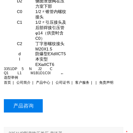
D2
侧面泄放阀在压
力室下部
C0
1/2〃锥管内螺纹
接头
C1
1/2〃引压接头及
后部焊接引压管
φ14（供货时含
C0）
C2
丁字形螺纹接头
M20X1.5
d
防爆型EXdIICT5
I
本安型
EXiaIICT6
3351DP 5 N J2 C
Q1 L1 M1B1D1C0I ←
选型举例
首页 | 公司简介 | 产品中心 | 公司证书 | 客户服务 | | 免责声明
产品咨询