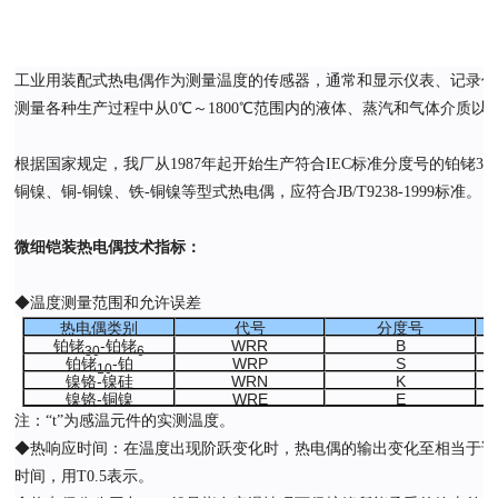
工业用装配式热电偶作为测量温度的传感器，通常和显示仪表、记录仪
测量各种生产过程中从0℃～1800℃范围内的液体、蒸汽和气体介质以
根据国家规定，我厂从1987年起开始生产符合IEC标准分度号的铂铑30-
铜镍、铜-铜镍、铁-铜镍等型式热电偶，应符合JB/T9238-1999标准。
微细铠装热电偶
技术指标：
◆温度测量范围和允许误差
热电偶类别
代号
分度号
铂铑
-铂铑
WRR
B
30
6
铂铑
-铂
WRP
S
10
镍铬-镍硅
WRN
K
镍铬-铜镍
WRE
E
注：“t”为感温元件的实测温度。
◆热响应时间：在温度出现阶跃变化时，热电偶的输出变化至相当于该
时间，用T0.5表示。