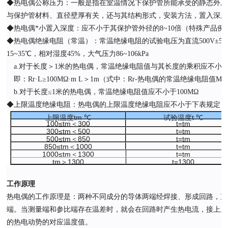
◆热电偶公称压力：一般是指在室温情况下保护管所能承受的静态外压
与保护管材料、直径壁厚有关，还与其结构形式，安装方法，置入深度
◆热电偶*小置入深度：应不小于其保护管外径的8~10倍（特殊产品例
◆热电偶绝缘电阻（常温）：常温绝缘电阻的试验电压为直流500V±5
15~35℃，相对湿度45%，大气压力86~106kPa
a.对于长度＞1米的热电偶，常温绝缘电阻值与其长度的乘积应不小于10
即：Rr·L≥100MΩ·m L＞1m（式中：Rr-热电偶的常温绝缘电阻值M
b.对于长度≤1米的热电偶，常温绝缘电阻值应不小于100MΩ
◆上限温度绝缘电阻：热电偶的上限温度绝缘电阻应不小于下表规定：
上限温度tm ℃
试验温度t ℃
100≤tm＜300
t=tm
300≤tm＜500
t=tm
500≤tm＜850
t=tm
850≤tm＜1000
t=tm
1000≤tm＜1300
t=tm
tm＞1300
t=1300
工作原理
热电偶的工作原理是：两种不同成分的导体两端经焊接、形成回路，直
端。当测量端和参比端存在温差时，就会在回路时产生热电流，接上显
的热电动势的对应温度值。